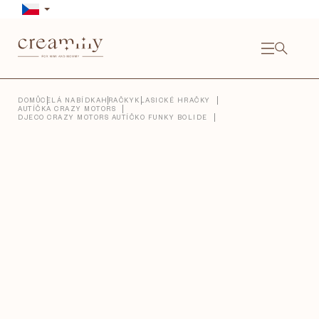
Přejít
na
obsah
NÁKU
KOŠÍ
Close
DOMŮ
CELÁ NABÍDKA
HRAČKY
KLASICKÉ HRAČKY
AUTÍČKA CRAZY MOTORS
DJECO CRAZY MOTORS AUTÍČKO FUNKY BOLIDE