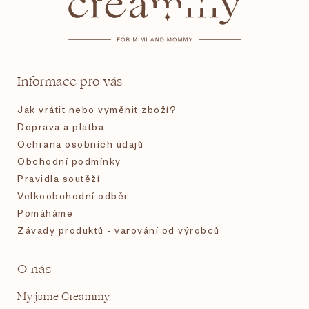
p
a
t
Informace pro vás
í
Jak vrátit nebo vyměnit zboží?
Doprava a platba
Ochrana osobních údajů
Obchodní podmínky
Pravidla soutěží
Velkoobchodní odběr
Pomáháme
Závady produktů - varování od výrobců
O nás
My jsme Creammy