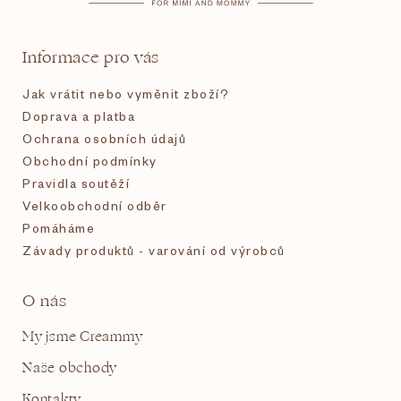
a
t
Informace pro vás
í
Jak vrátit nebo vyměnit zboží?
Doprava a platba
Ochrana osobních údajů
Obchodní podmínky
Pravidla soutěží
Velkoobchodní odběr
Pomáháme
Závady produktů - varování od výrobců
O nás
My jsme Creammy
Naše obchody
Kontakty