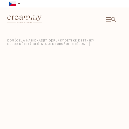
Přejít
na
obsah
NÁKU
KOŠÍ
Close
DOMŮ
CELÁ NABÍDKA
DĚTI
DOPLŇKY
DĚTSKÉ DEŠTNÍKY
DJECO DĚTSKÝ DEŠTNÍK JEDNOROŽCI - STŘEDNÍ