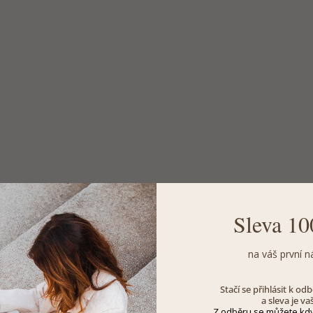
Sleva 10
na váš první n
Stačí se přihlásit k o
a sleva je va
Z odběru se můžete kdy