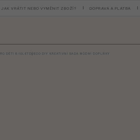
JAK VRÁTIT NEBO VYMĚNIT ZBOŽÍ?
DOPRAVA A PLATBA
RO DĚTI 6-10LET
DJECO DIY KREATIVNÍ SADA MÓDNÍ DOPLŇKY