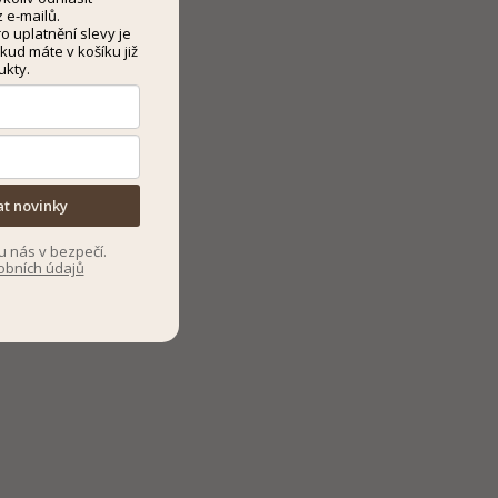
 e-mailů.
 uplatnění slevy je
kud máte v košíku již
ukty.
at novinky
u nás v bezpečí.
obních údajů