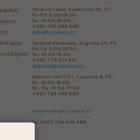
Obchod Letná, Kamenická 25, P7:
jednávky
Po-Pá: 9:00-18:00
bropisy
So: 10:00-15:00
+420 725 483 486
resy
letna@creammy.cz
bní údaje
Obchod Vinohrady, Anglická 25, P2:
Po-Pá: 9:00-18:00
evové kupóny
So: 10:00-15:00
+420 779 971 421
anglicka@creammy.cz
Smíchov OUTLET, Lesnická 6, P5:
Po: 12:00-18:00
Út - Pá: 10:00-17:00
+420 724 349 968
objednavky@creammy.cz
tel:+420 724 349 968