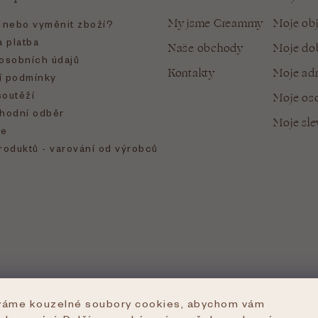
My jsme Creammy
Moje ob
t nebo vyměnit zboží?
 platba
Naše obchody
Moje do
osobních údajů
Kontakty
Moje ad
 podmínky
soutěží
Moje oso
hodní odběr
Moje sl
e
roduktů - varování od výrobců
íváme kouzelné soubory cookies, abychom vám