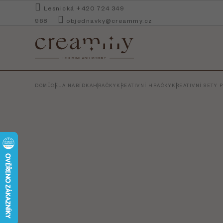
Přejít
Lesnická +420 724 349
na
968
objednavky@creammy.cz
obsah
DOMŮ
CELÁ NABÍDKA
HRAČKY
KREATIVNÍ HRAČKY
KREATIVNÍ SETY P