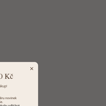
0 Kč
ákup!
dběru novinek
še.
koliv odhlásit