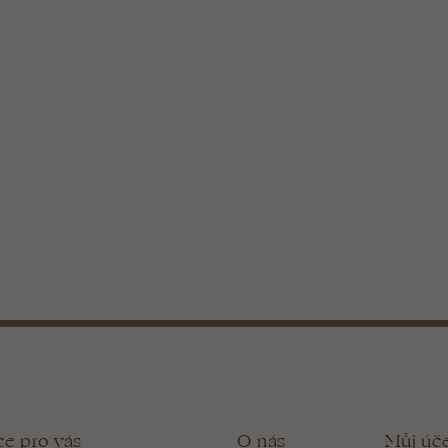
ce pro vás
O nás
Můj úč