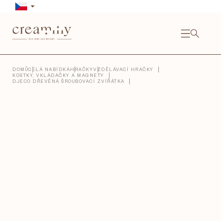
Přejít
na
obsah
NÁKU
KOŠÍ
Close
DOMŮ
CELÁ NABÍDKA
HRAČKY
VZDĚLÁVACÍ HRAČKY
KOSTKY, VKLÁDAČKY A MAGNETY
DJECO DŘEVĚNÁ ŠROUBOVACÍ ZVÍŘÁTKA