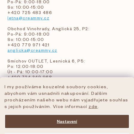
Po-Pá: 9:00-18:00
So: 10:00-15:00
+420 725 483 486
letna@creammy.cz
Obchod Vinohrady, Anglická 25, P2:
Po-Pá: 9:00-18:00
So: 10:00-15:00
+420 779 971 421
anglicka@creammy.cz
Smíchov OUTLET, Lesnická 6, P5:
Po: 12:00-18:00
Út - Pá: 10:00-17:00
+420 724 349 968
I my používáme kouzelné soubory cookies,
abychom vám usnadnili nakupování. Dalším
objednavky@creammy.cz
procházením našeho webu nám vyjadřujete souhlas
tel:+420 724 349 968
s jejich používáním. Více informací
zde
.
Nastavení