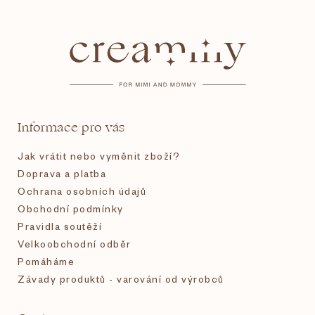
Z
á
p
a
t
Informace pro vás
í
Jak vrátit nebo vyměnit zboží?
Doprava a platba
Ochrana osobních údajů
Obchodní podmínky
Pravidla soutěží
Velkoobchodní odběr
Pomáháme
Závady produktů - varování od výrobců