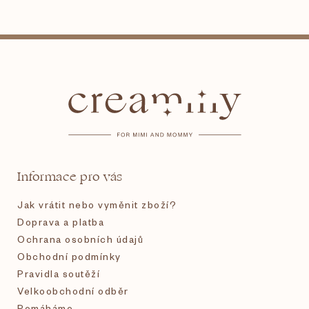
Z
á
p
a
t
Informace pro vás
í
Jak vrátit nebo vyměnit zboží?
Doprava a platba
Ochrana osobních údajů
Obchodní podmínky
Pravidla soutěží
Velkoobchodní odběr
Pomáháme