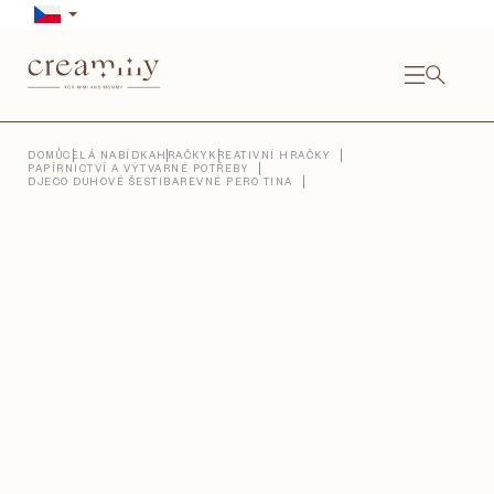
Přejít
na
obsah
NÁKU
KOŠÍ
Close
DOMŮ
CELÁ NABÍDKA
HRAČKY
KREATIVNÍ HRAČKY
PAPÍRNICTVÍ A VÝTVARNÉ POTŘEBY
DJECO DUHOVÉ ŠESTIBAREVNÉ PERO TINA