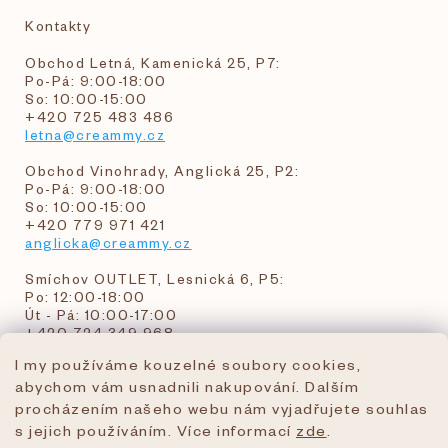
Kontakty
Obchod Letná, Kamenická 25, P7:
Po-Pá: 9:00-18:00
So: 10:00-15:00
+420 725 483 486
letna@creammy.cz
Obchod Vinohrady, Anglická 25, P2:
Po-Pá: 9:00-18:00
So: 10:00-15:00
+420 779 971 421
anglicka@creammy.cz
Smíchov OUTLET, Lesnická 6, P5:
Po: 12:00-18:00
Út - Pá: 10:00-17:00
+420 724 349 968
I my používáme kouzelné soubory cookies,
abychom vám usnadnili nakupování. Dalším
objednavky@creammy.cz
procházením našeho webu nám vyjadřujete souhlas
tel:+420 724 349 968
s jejich používáním. Více informací
zde
.