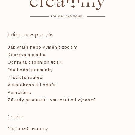
p
a
t
Informace pro vás
í
Jak vrátit nebo vyměnit zboží?
Doprava a platba
Ochrana osobních údajů
Obchodní podmínky
Pravidla soutěží
Velkoobchodní odběr
Pomáháme
Závady produktů - varování od výrobců
O nás
My jsme Creammy