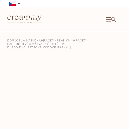
Přejít
na
obsah
NÁKU
KOŠÍ
Close
DOMŮ
CELÁ NABÍDKA
HRAČKY
KREATIVNÍ HRAČKY
PAPÍRNICTVÍ A VÝTVARNÉ POTŘEBY
DJECO DVOUPATROVÉ VODOVÉ BARVY