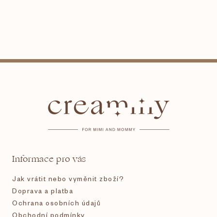
Z
á
p
a
t
Informace pro vás
í
Jak vrátit nebo vyměnit zboží?
Doprava a platba
Ochrana osobních údajů
Obchodní podmínky