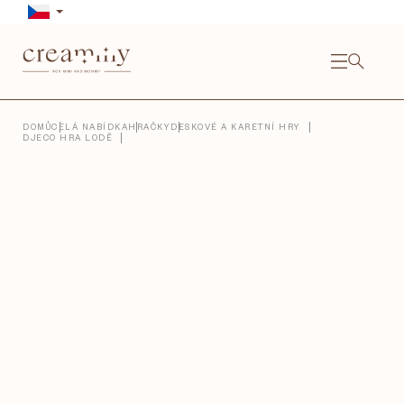
Přejít
na
obsah
NÁKU
KOŠÍ
Close
DOMŮ
CELÁ NABÍDKA
HRAČKY
DESKOVÉ A KARETNÍ HRY
DJECO HRA LODĚ