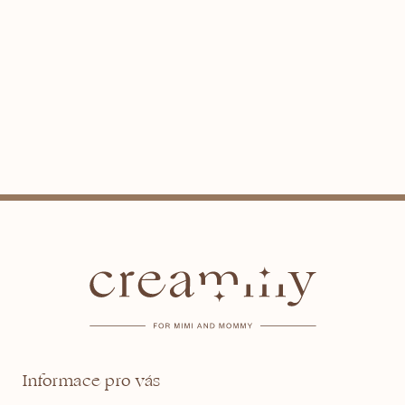
Z
á
p
a
t
Informace pro vás