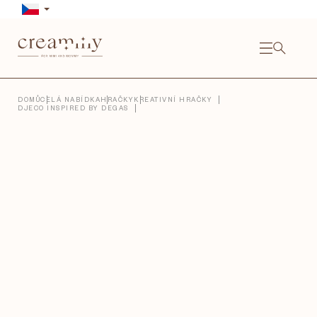
Přejít
na
obsah
NÁKU
KOŠÍ
Close
DOMŮ
CELÁ NABÍDKA
HRAČKY
KREATIVNÍ HRAČKY
DJECO INSPIRED BY DEGAS