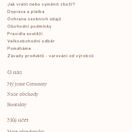
í
Jak vrátit nebo vyměnit zboží?
Doprava a platba
Ochrana osobních údajů
Obchodní podmínky
Pravidla soutěží
Velkoobchodní odběr
Pomáháme
Závady produktů - varování od výrobců
O nás
My jsme Creammy
Naše obchody
Kontakty
Můj účet
Moje objednávky