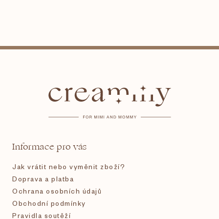
Z
á
p
a
t
Informace pro vás
í
Jak vrátit nebo vyměnit zboží?
Doprava a platba
Ochrana osobních údajů
Obchodní podmínky
Pravidla soutěží