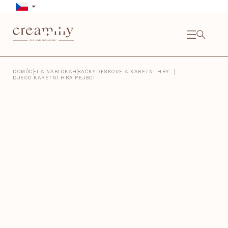
Přejít
na
obsah
NÁKU
KOŠÍ
Close
DOMŮ
CELÁ NABÍDKA
HRAČKY
DESKOVÉ A KARETNÍ HRY
DJECO KARETNÍ HRA PEJSCI