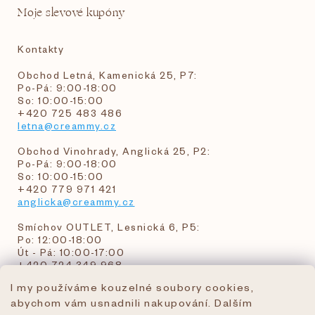
Moje slevové kupóny
Kontakty
Obchod Letná, Kamenická 25, P7:
Po-Pá: 9:00-18:00
So: 10:00-15:00
+420 725 483 486
letna@creammy.cz
Obchod Vinohrady, Anglická 25, P2:
Po-Pá: 9:00-18:00
So: 10:00-15:00
+420 779 971 421
anglicka@creammy.cz
Smíchov OUTLET, Lesnická 6, P5:
Po: 12:00-18:00
Út - Pá: 10:00-17:00
+420 724 349 968
I my používáme kouzelné soubory cookies,
abychom vám usnadnili nakupování. Dalším
objednavky@creammy.cz