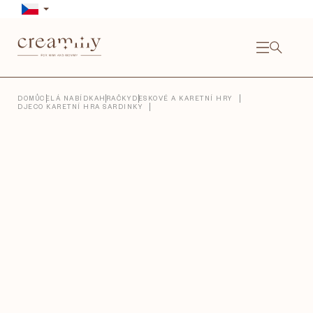
Přejít
na
obsah
NÁKU
KOŠÍ
Close
DOMŮ
CELÁ NABÍDKA
HRAČKY
DESKOVÉ A KARETNÍ HRY
DJECO KARETNÍ HRA SARDINKY