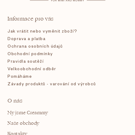
a
t
Informace pro vás
í
Jak vrátit nebo vyměnit zboží?
Doprava a platba
Ochrana osobních údajů
Obchodní podmínky
Pravidla soutěží
Velkoobchodní odběr
Pomáháme
Závady produktů - varování od výrobců
O nás
My jsme Creammy
Naše obchody
Kontakty