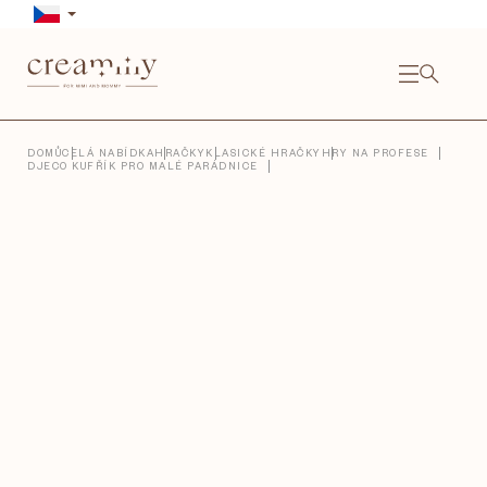
Přejít
na
obsah
NÁKU
KOŠÍ
Close
DOMŮ
CELÁ NABÍDKA
HRAČKY
KLASICKÉ HRAČKY
HRY NA PROFESE
DJECO KUFŘÍK PRO MALÉ PARÁDNICE