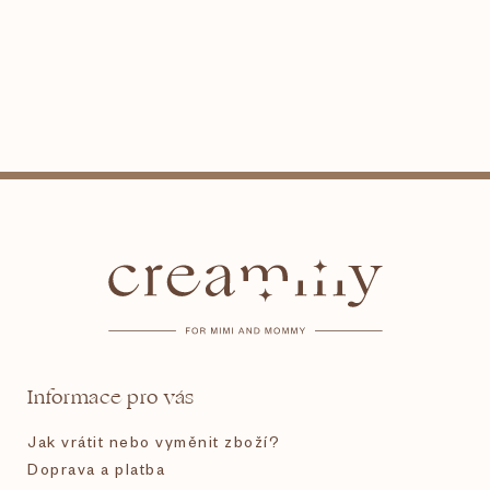
Z
á
p
a
t
Informace pro vás
í
Jak vrátit nebo vyměnit zboží?
Doprava a platba