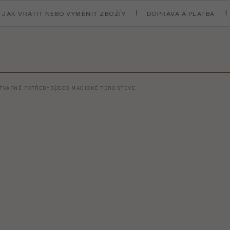
JAK VRÁTIT NEBO VYMĚNIT ZBOŽÍ?
DOPRAVA A PLATBA
ÝTVARNÉ POTŘEBY
DJECO MAGICKÉ PERO STEVE