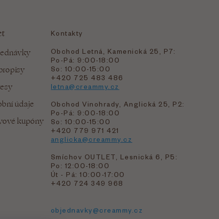
et
Kontakty
Obchod Letná, Kamenická 25, P7:
jednávky
Po-Pá: 9:00-18:00
bropisy
So: 10:00-15:00
+420 725 483 486
resy
letna@creammy.cz
bní údaje
Obchod Vinohrady, Anglická 25, P2:
Po-Pá: 9:00-18:00
evové kupóny
So: 10:00-15:00
+420 779 971 421
anglicka@creammy.cz
Smíchov OUTLET, Lesnická 6, P5:
Po: 12:00-18:00
Út - Pá: 10:00-17:00
+420 724 349 968
objednavky@creammy.cz