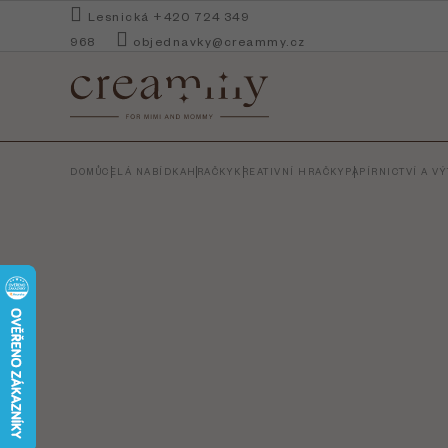
Přejít
Lesnická +420 724 349
na
968
objednavky@creammy.cz
obsah
DOMŮ
CELÁ NABÍDKA
HRAČKY
KREATIVNÍ HRAČKY
PAPÍRNICTVÍ A V