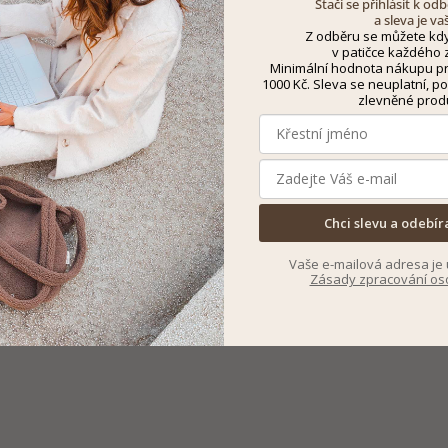
Stačí se přihlásit k o
a sleva je va
Z odběru se můžete kdy
v patičce každého z
Minimální hodnota nákupu pro
1000 Kč. Sleva se neuplatní, po
zlevněné prod
Chci slevu a odebír
Vaše e-mailová adresa je 
Zásady zpracování os