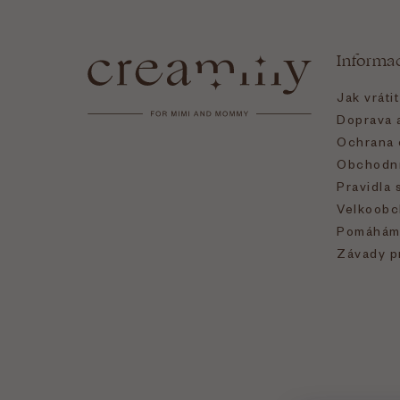
á
Informa
p
Jak vráti
a
Doprava a
Ochrana 
t
Obchodní
Pravidla 
í
Velkoobc
Pomáhám
Závady p