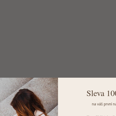
Sleva 10
na váš první n