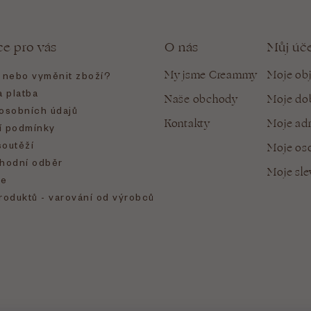
ce pro vás
O nás
Můj úč
My jsme Creammy
Moje ob
t nebo vyměnit zboží?
 platba
Naše obchody
Moje do
osobních údajů
Kontakty
Moje ad
 podmínky
soutěží
Moje oso
hodní odběr
Moje sl
e
roduktů - varování od výrobců