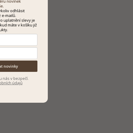
dběru novinek
še.
koliv odhlásit
 e-mailů.
 uplatnění slevy je
kud máte v košíku již
ukty.
at novinky
u nás v bezpečí.
obních údajů