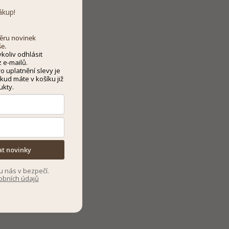
ákup!
dběru novinek
še.
koliv odhlásit
 e-mailů.
 uplatnění slevy je
kud máte v košíku již
ukty.
at novinky
u nás v bezpečí.
obních údajů