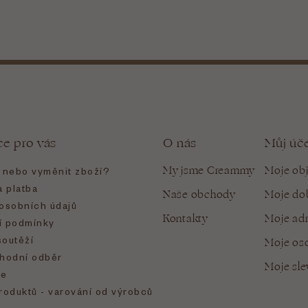
ce pro vás
O nás
Můj úč
My jsme Creammy
Moje ob
t nebo vyměnit zboží?
 platba
Naše obchody
Moje do
osobních údajů
Kontakty
Moje ad
 podmínky
soutěží
Moje oso
hodní odběr
Moje sl
e
roduktů - varování od výrobců