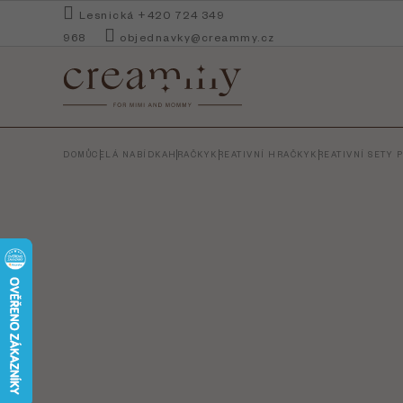
Přejít
Lesnická +420 724 349
na
968
objednavky@creammy.cz
obsah
DOMŮ
CELÁ NABÍDKA
HRAČKY
KREATIVNÍ HRAČKY
KREATIVNÍ SETY 