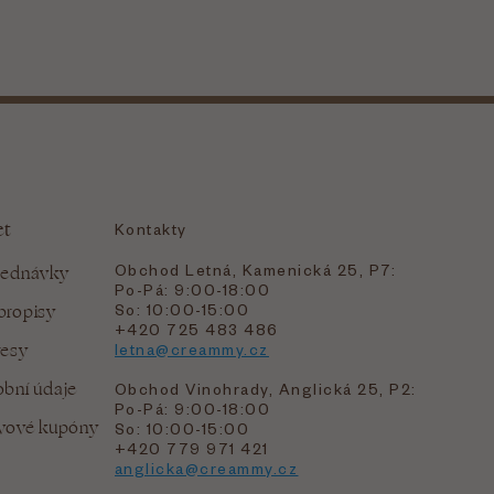
et
Kontakty
Obchod Letná, Kamenická 25, P7:
jednávky
Po-Pá: 9:00-18:00
bropisy
So: 10:00-15:00
+420 725 483 486
resy
letna@creammy.cz
bní údaje
Obchod Vinohrady, Anglická 25, P2:
Po-Pá: 9:00-18:00
evové kupóny
So: 10:00-15:00
+420 779 971 421
anglicka@creammy.cz