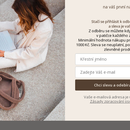
na váš první n
Stačí se přihlásit k o
a sleva je va
Z odběru se můžete kdy
v patičce každého z
Minimální hodnota nákupu pro
1000 Kč. Sleva se neuplatní, po
zlevněné prod
Chci slevu a odebír
Vaše e-mailová adresa je 
Zásady zpracování os