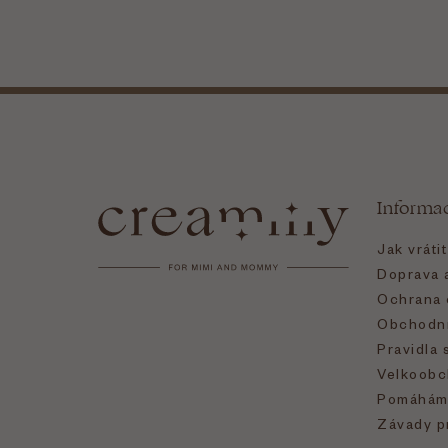
Z
á
Informa
p
Jak vráti
a
Doprava a
Ochrana 
t
Obchodní
Pravidla 
í
Velkoobc
Pomáhám
Závady p