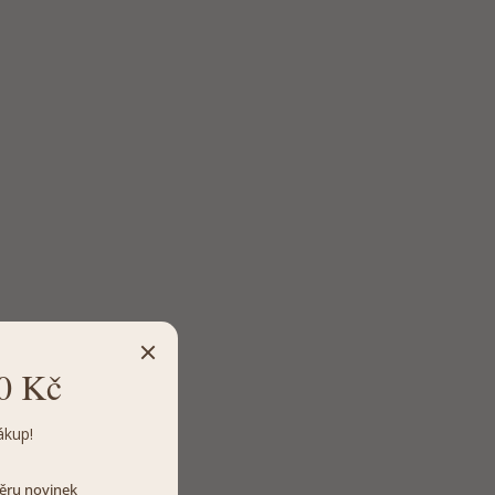
0 Kč
ákup!
dběru novinek