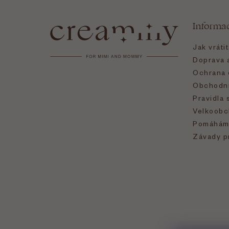
á
Informa
p
Jak vráti
a
Doprava a
Ochrana 
t
Obchodní
Pravidla 
í
Velkoobc
Pomáhám
Závady p