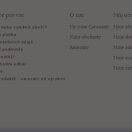
ce pro vás
O nás
Můj úč
My jsme Creammy
Moje ob
t nebo vyměnit zboží?
 platba
Naše obchody
Moje do
osobních údajů
Kontakty
Moje ad
 podmínky
soutěží
Moje oso
hodní odběr
Moje sl
e
roduktů - varování od výrobců