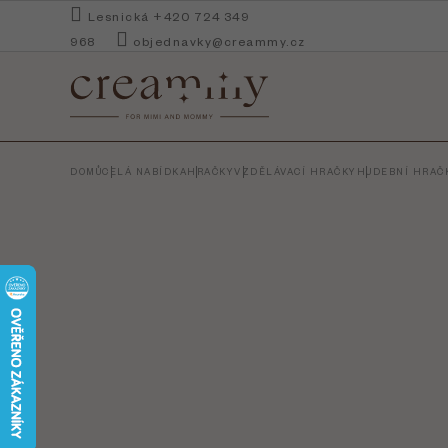
Přejít
Lesnická +420 724 349
na
968
objednavky@creammy.cz
obsah
DOMŮ
CELÁ NABÍDKA
HRAČKY
VZDĚLÁVACÍ HRAČKY
HUDEBNÍ HRAČ