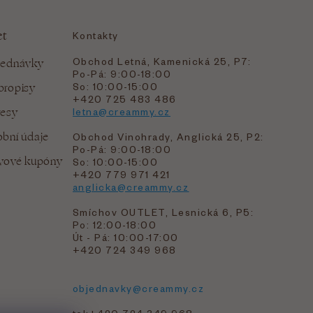
et
Kontakty
Obchod Letná, Kamenická 25, P7:
jednávky
Po-Pá: 9:00-18:00
bropisy
So: 10:00-15:00
+420 725 483 486
resy
letna@creammy.cz
bní údaje
Obchod Vinohrady, Anglická 25, P2:
Po-Pá: 9:00-18:00
evové kupóny
So: 10:00-15:00
+420 779 971 421
anglicka@creammy.cz
Smíchov OUTLET, Lesnická 6, P5:
Po: 12:00-18:00
Út - Pá: 10:00-17:00
+420 724 349 968
objednavky@creammy.cz