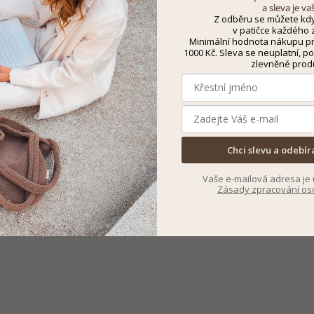
a sleva je va
Z odběru se můžete kdy
v patičce každého z
Minimální hodnota nákupu pro
1000 Kč. Sleva se neuplatní, po
zlevněné prod
Chci slevu a odebír
Vaše e-mailová adresa je 
Zásady zpracování os