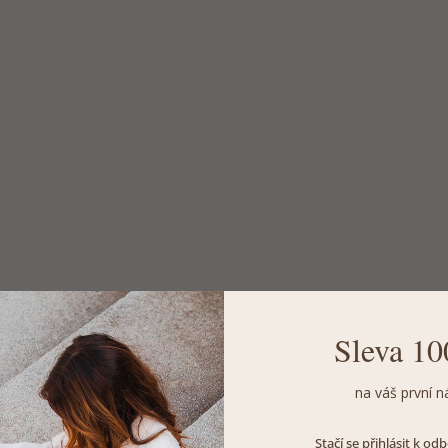
Sleva 10
na váš první n
Stačí se přihlásit k o