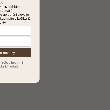
še.
koliv odhlásit
 e-mailů.
 uplatnění slevy je
kud máte v košíku již
ukty.
at novinky
u nás v bezpečí.
obních údajů