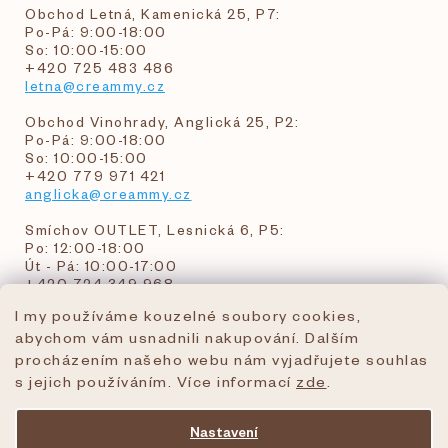
Obchod Letná, Kamenická 25, P7:
Po-Pá: 9:00-18:00
So: 10:00-15:00
+420 725 483 486
letna@creammy.cz
Obchod Vinohrady, Anglická 25, P2:
Po-Pá: 9:00-18:00
So: 10:00-15:00
+420 779 971 421
anglicka@creammy.cz
Smíchov OUTLET, Lesnická 6, P5:
Po: 12:00-18:00
Út - Pá: 10:00-17:00
+420 724 349 968
I my používáme kouzelné soubory cookies,
abychom vám usnadnili nakupování. Dalším
objednavky@creammy.cz
procházením našeho webu nám vyjadřujete souhlas
tel:+420 724 349 968
s jejich používáním. Více informací
zde
.
Nastavení