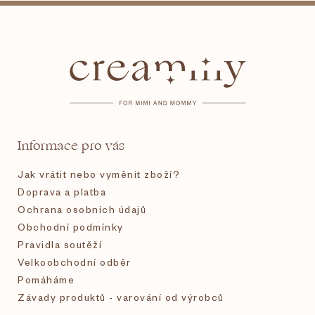
Z
á
p
a
t
Informace pro vás
í
Jak vrátit nebo vyměnit zboží?
Doprava a platba
Ochrana osobních údajů
Obchodní podmínky
Pravidla soutěží
Velkoobchodní odběr
Pomáháme
Závady produktů - varování od výrobců