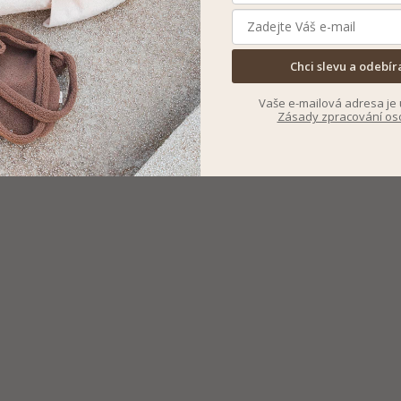
Chci slevu a odebír
Vaše e-mailová adresa je 
Zásady zpracování os