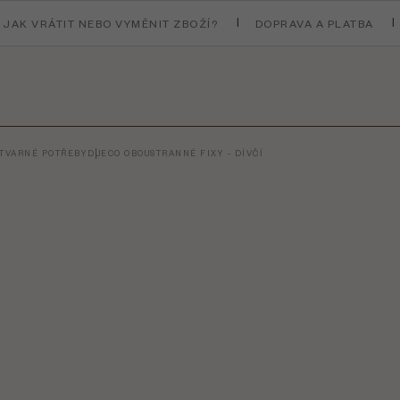
JAK VRÁTIT NEBO VYMĚNIT ZBOŽÍ?
DOPRAVA A PLATBA
ÝTVARNÉ POTŘEBY
DJECO OBOUSTRANNÉ FIXY - DÍVČÍ