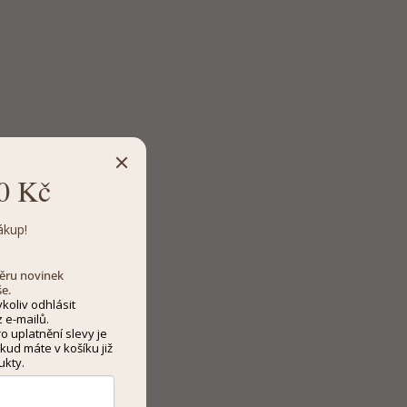
0 Kč
ákup!
dběru novinek
še.
koliv odhlásit
 e-mailů.
 uplatnění slevy je
kud máte v košíku již
ukty.