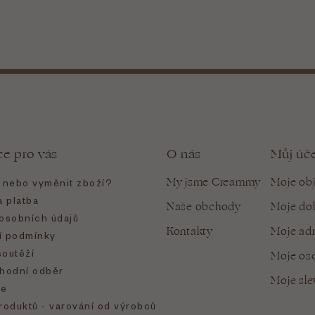
ce pro vás
O nás
Můj úč
My jsme Creammy
Moje ob
t nebo vyměnit zboží?
 platba
Naše obchody
Moje do
osobních údajů
Kontakty
Moje ad
 podmínky
soutěží
Moje oso
hodní odběr
Moje sl
e
roduktů - varování od výrobců