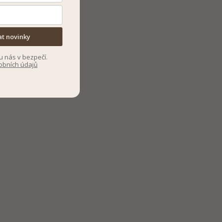
at novinky
u nás v bezpečí.
obních údajů