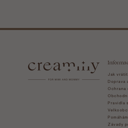
Z
á
Informa
p
Jak vráti
a
Doprava a
Ochrana 
t
Obchodní
Pravidla 
í
Velkoobc
Pomáhám
Závady p