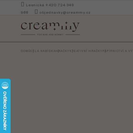
Přejít
Lesnická +420 724 349
na
968
objednavky@creammy.cz
obsah
DOMŮ
CELÁ NABÍDKA
HRAČKY
KREATIVNÍ HRAČKY
PAPÍRNICTVÍ A V