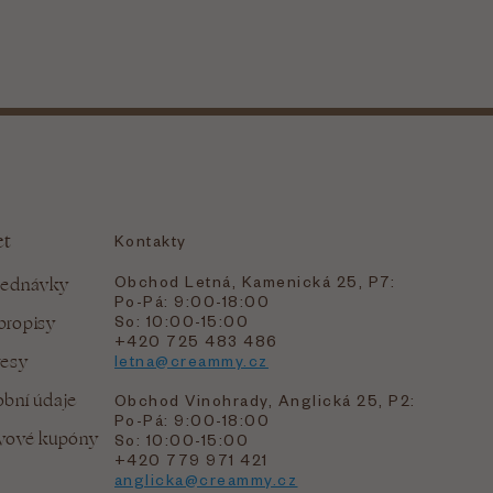
et
Kontakty
Obchod Letná, Kamenická 25, P7:
jednávky
Po-Pá: 9:00-18:00
bropisy
So: 10:00-15:00
+420 725 483 486
resy
letna@creammy.cz
bní údaje
Obchod Vinohrady, Anglická 25, P2:
Po-Pá: 9:00-18:00
evové kupóny
So: 10:00-15:00
+420 779 971 421
anglicka@creammy.cz