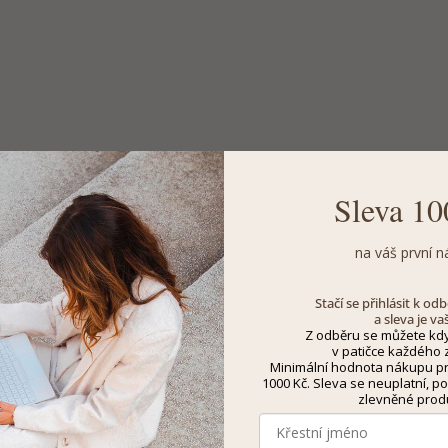
Sleva 10
na váš první n
Stačí se přihlásit k o
a sleva je va
Z odběru se můžete kdy
v patičce každého z
Minimální hodnota nákupu pro
1000 Kč. Sleva se neuplatní, po
zlevněné prod