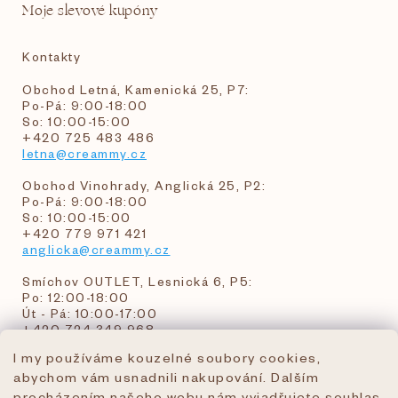
Moje slevové kupóny
Kontakty
Obchod Letná, Kamenická 25, P7:
Po-Pá: 9:00-18:00
So: 10:00-15:00
+420 725 483 486
letna@creammy.cz
Obchod Vinohrady, Anglická 25, P2:
Po-Pá: 9:00-18:00
So: 10:00-15:00
+420 779 971 421
anglicka@creammy.cz
Smíchov OUTLET, Lesnická 6, P5:
Po: 12:00-18:00
Út - Pá: 10:00-17:00
+420 724 349 968
I my používáme kouzelné soubory cookies,
abychom vám usnadnili nakupování. Dalším
objednavky@creammy.cz
procházením našeho webu nám vyjadřujete souhlas