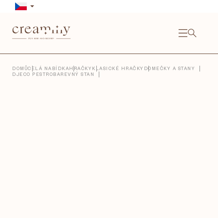
Přejít
na
obsah
NÁKU
KOŠÍ
Close
DOMŮ
CELÁ NABÍDKA
HRAČKY
KLASICKÉ HRAČKY
DOMEČKY A STANY
DJECO PESTROBAREVNÝ STAN