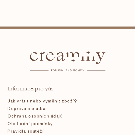
Z
á
p
a
t
Informace pro vás
í
Jak vrátit nebo vyměnit zboží?
Doprava a platba
Ochrana osobních údajů
Obchodní podmínky
Pravidla soutěží