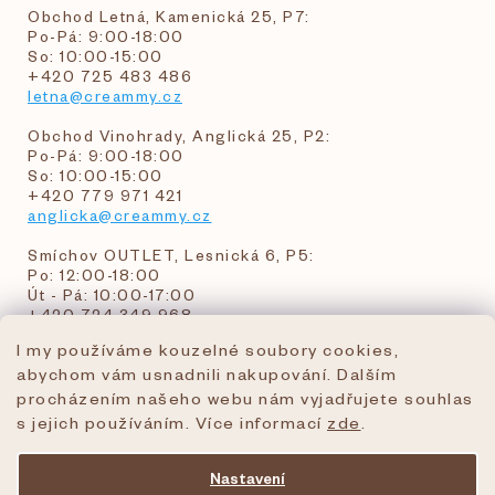
Obchod Letná, Kamenická 25, P7:
Po-Pá: 9:00-18:00
So: 10:00-15:00
+420 725 483 486
letna@creammy.cz
Obchod Vinohrady, Anglická 25, P2:
Po-Pá: 9:00-18:00
So: 10:00-15:00
+420 779 971 421
anglicka@creammy.cz
Smíchov OUTLET, Lesnická 6, P5:
Po: 12:00-18:00
Út - Pá: 10:00-17:00
+420 724 349 968
I my používáme kouzelné soubory cookies,
abychom vám usnadnili nakupování. Dalším
objednavky@creammy.cz
procházením našeho webu nám vyjadřujete souhlas
tel:+420 724 349 968
s jejich používáním. Více informací
zde
.
Nastavení