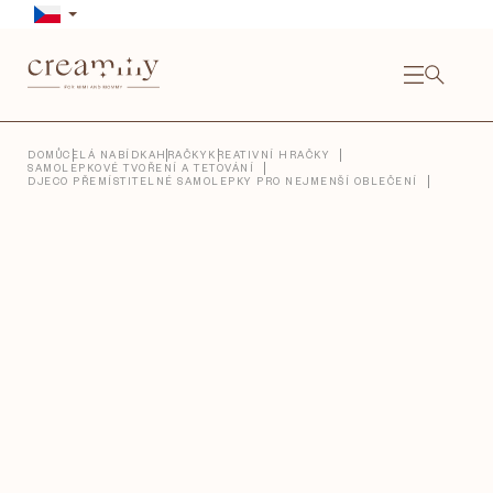
Přejít
na
obsah
NÁKU
KOŠÍ
Close
DOMŮ
CELÁ NABÍDKA
HRAČKY
KREATIVNÍ HRAČKY
SAMOLEPKOVÉ TVOŘENÍ A TETOVÁNÍ
DJECO PŘEMÍSTITELNÉ SAMOLEPKY PRO NEJMENŠÍ OBLEČENÍ