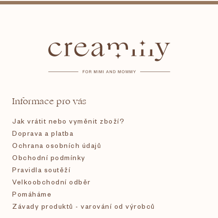
Z
á
p
a
t
Informace pro vás
í
Jak vrátit nebo vyměnit zboží?
Doprava a platba
Ochrana osobních údajů
Obchodní podmínky
Pravidla soutěží
Velkoobchodní odběr
Pomáháme
Závady produktů - varování od výrobců