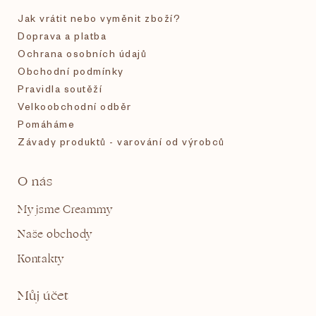
í
Jak vrátit nebo vyměnit zboží?
Doprava a platba
Ochrana osobních údajů
Obchodní podmínky
Pravidla soutěží
Velkoobchodní odběr
Pomáháme
Závady produktů - varování od výrobců
O nás
My jsme Creammy
Naše obchody
Kontakty
Můj účet