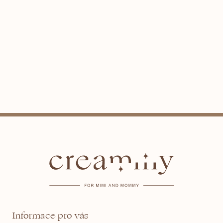
Z
á
p
a
t
Informace pro vás