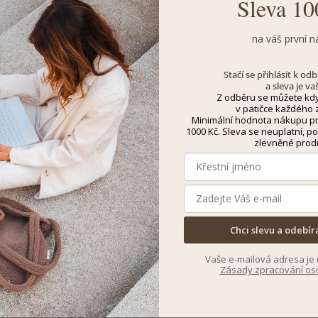
Sleva 10
na váš první n
Stačí se přihlásit k o
a sleva je va
Z odběru se můžete kdy
v patičce každého z
Minimální hodnota nákupu pro
1000 Kč. Sleva se neuplatní, po
zlevněné prod
Chci slevu a odebír
Vaše e-mailová adresa je 
Zásady zpracování os