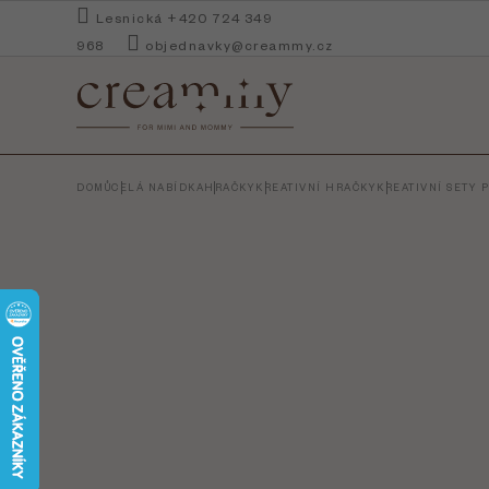
Přejít
Lesnická +420 724 349
na
968
objednavky@creammy.cz
obsah
DOMŮ
CELÁ NABÍDKA
HRAČKY
KREATIVNÍ HRAČKY
KREATIVNÍ SETY 