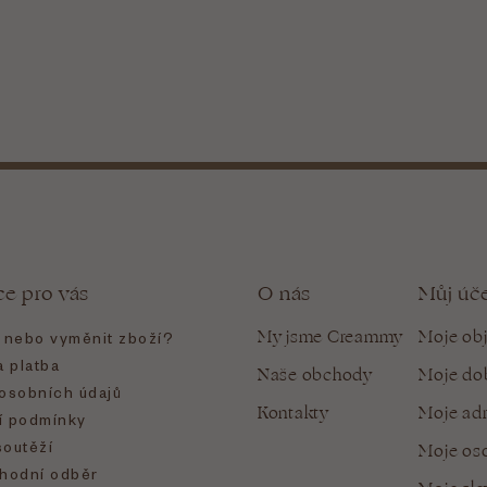
ce pro vás
O nás
Můj úč
My jsme Creammy
Moje ob
t nebo vyměnit zboží?
 platba
Naše obchody
Moje do
osobních údajů
Kontakty
Moje ad
 podmínky
soutěží
Moje oso
hodní odběr