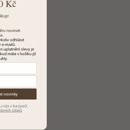
0 Kč
ákup!
dběru novinek
še.
koliv odhlásit
 e-mailů.
 uplatnění slevy je
kud máte v košíku již
ukty.
at novinky
u nás v bezpečí.
obních údajů