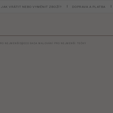
JAK VRÁTIT NEBO VYMĚNIT ZBOŽÍ?
DOPRAVA A PLATBA
PRO NEJMENŠÍ
DJECO SADA MALOVÁNÍ PRO NEJMENŠÍ: TEČKY