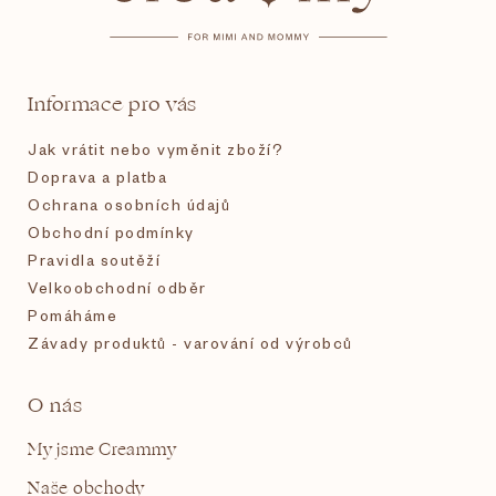
p
a
t
Informace pro vás
í
Jak vrátit nebo vyměnit zboží?
Doprava a platba
Ochrana osobních údajů
Obchodní podmínky
Pravidla soutěží
Velkoobchodní odběr
Pomáháme
Závady produktů - varování od výrobců
O nás
My jsme Creammy
Naše obchody