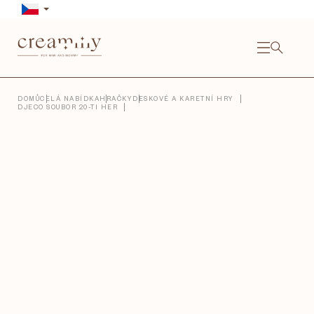
Přejít
na
obsah
NÁKU
KOŠÍ
Close
DOMŮ
CELÁ NABÍDKA
HRAČKY
DESKOVÉ A KARETNÍ HRY
DJECO SOUBOR 20-TI HER