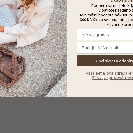
a sleva je va
Z odběru se můžete kdy
v patičce každého z
Minimální hodnota nákupu pro
1000 Kč. Sleva se neuplatní, po
zlevněné prod
Chci slevu a odebír
Vaše e-mailová adresa je 
Zásady zpracování os