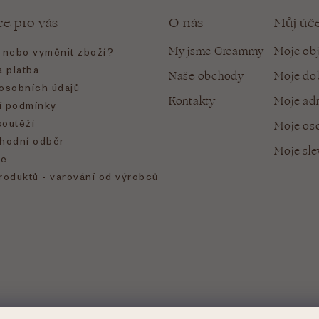
ce pro vás
O nás
Můj úč
My jsme Creammy
Moje ob
t nebo vyměnit zboží?
 platba
Naše obchody
Moje do
osobních údajů
Kontakty
Moje ad
 podmínky
soutěží
Moje oso
hodní odběr
Moje sl
e
roduktů - varování od výrobců