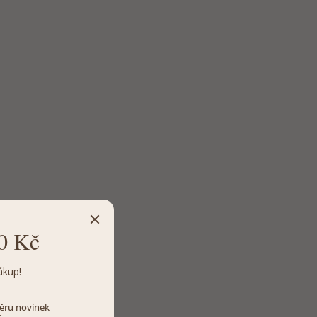
0 Kč
ákup!
dběru novinek