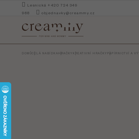
Přejít
Lesnická +420 724 349
na
968
objednavky@creammy.cz
obsah
DOMŮ
CELÁ NABÍDKA
HRAČKY
KREATIVNÍ HRAČKY
PAPÍRNICTVÍ A V