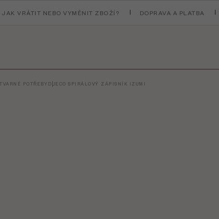
JAK VRÁTIT NEBO VYMĚNIT ZBOŽÍ?
DOPRAVA A PLATBA
ÝTVARNÉ POTŘEBY
DJECO SPIRÁLOVÝ ZÁPISNÍK IZUMI