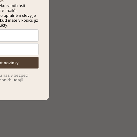
še.
koliv odhlásit
 e-mailů.
 uplatnění slevy je
kud máte v košíku již
ukty.
at novinky
u nás v bezpečí.
obních údajů