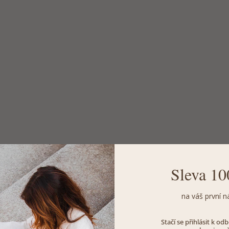
Sleva 10
na váš první n
Stačí se přihlásit k o