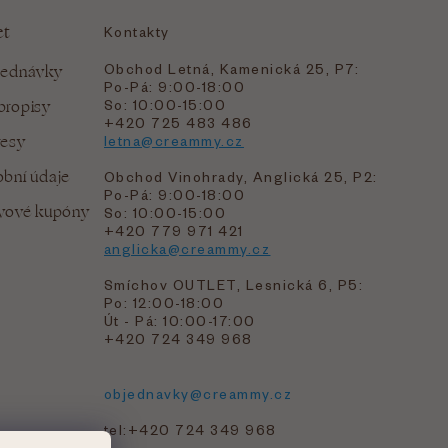
et
Kontakty
Obchod Letná, Kamenická 25, P7:
jednávky
Po-Pá: 9:00-18:00
bropisy
So: 10:00-15:00
+420 725 483 486
resy
letna@creammy.cz
bní údaje
Obchod Vinohrady, Anglická 25, P2:
Po-Pá: 9:00-18:00
evové kupóny
So: 10:00-15:00
+420 779 971 421
anglicka@creammy.cz
Smíchov OUTLET, Lesnická 6, P5:
Po: 12:00-18:00
Út - Pá: 10:00-17:00
+420 724 349 968
objednavky@creammy.cz
tel:+420 724 349 968