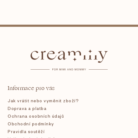
Z
á
p
a
t
Informace pro vás
í
Jak vrátit nebo vyměnit zboží?
Doprava a platba
Ochrana osobních údajů
Obchodní podmínky
Pravidla soutěží