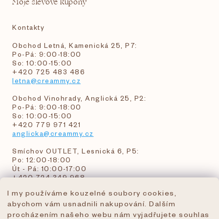
Moje slevové kupóny
Kontakty
Obchod Letná, Kamenická 25, P7:
Po-Pá: 9:00-18:00
So: 10:00-15:00
+420 725 483 486
letna@creammy.cz
Obchod Vinohrady, Anglická 25, P2:
Po-Pá: 9:00-18:00
So: 10:00-15:00
+420 779 971 421
anglicka@creammy.cz
Smíchov OUTLET, Lesnická 6, P5:
Po: 12:00-18:00
Út - Pá: 10:00-17:00
+420 724 349 968
I my používáme kouzelné soubory cookies,
abychom vám usnadnili nakupování. Dalším
objednavky@creammy.cz
procházením našeho webu nám vyjadřujete souhlas