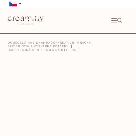
Přejít
na
obsah
NÁKU
KOŠÍ
Close
DOMŮ
CELÁ NABÍDKA
HRAČKY
KREATIVNÍ HRAČKY
PAPÍRNICTVÍ A VÝTVARNÉ POTŘEBY
DJECO TAJNÝ DENÍK TAJEMNÁ MELISSA