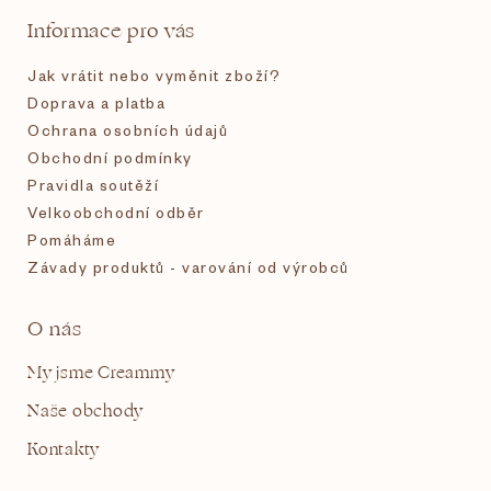
t
Informace pro vás
í
Jak vrátit nebo vyměnit zboží?
Doprava a platba
Ochrana osobních údajů
Obchodní podmínky
Pravidla soutěží
Velkoobchodní odběr
Pomáháme
Závady produktů - varování od výrobců
O nás
My jsme Creammy
Naše obchody
Kontakty