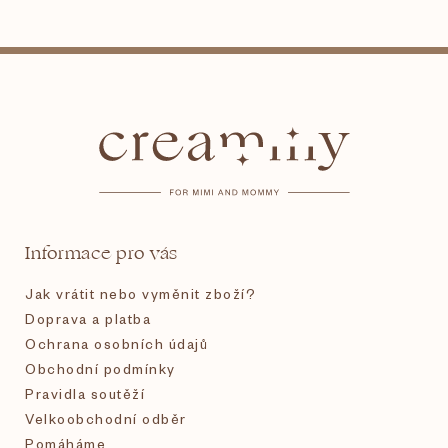
Z
á
p
a
t
Informace pro vás
í
Jak vrátit nebo vyměnit zboží?
Doprava a platba
Ochrana osobních údajů
Obchodní podmínky
Pravidla soutěží
Velkoobchodní odběr
Pomáháme