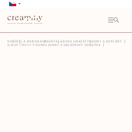
Přejít
na
obsah
NÁKU
KOŠÍ
Close
DOMŮ
CELÁ NABÍDKA
HRAČKY
KLASICKÉ HRAČKY
FIGURKY A DOPLŇKY
DJECO TINYLY FIGURKA SUNNY A OBLÁČKOVÝ DOMEČEK