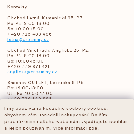
Kontakty
Obchod Letná, Kamenická 25, P7:
Po-Pá: 9:00-18:00
So: 10:00-15:00
+420 725 483 486
letna@creammy.cz
Obchod Vinohrady, Anglická 25, P2:
Po-Pá: 9:00-18:00
So: 10:00-15:00
+420 779 971 421
anglicka@creammy.cz
Smíchov OUTLET, Lesnická 6, P5:
Po: 12:00-18:00
Út - Pá: 10:00-17:00
+420 724 349 968
I my používáme kouzelné soubory cookies,
abychom vám usnadnili nakupování. Dalším
objednavky@creammy.cz
procházením našeho webu nám vyjadřujete souhlas
tel:+420 724 349 968
s jejich používáním. Více informací
zde
.