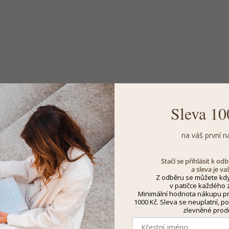
Sleva 10
na váš první n
Stačí se přihlásit k o
a sleva je va
Z odběru se můžete kdy
v patičce každého z
Minimální hodnota nákupu pro
1000 Kč. Sleva se neuplatní, po
zlevněné prod