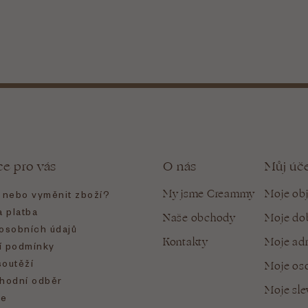
ce pro vás
O nás
Můj úč
My jsme Creammy
Moje ob
t nebo vyměnit zboží?
 platba
Naše obchody
Moje do
osobních údajů
Kontakty
Moje ad
 podmínky
soutěží
Moje oso
hodní odběr
Moje sl
e