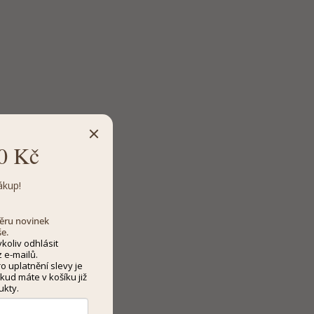
0 Kč
ákup!
dběru novinek
še.
koliv odhlásit
 e-mailů.
 uplatnění slevy je
kud máte v košíku již
ukty.