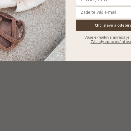
Chci slevu a odebír
Vaše e-mailová adresa je 
Zásady zpracování os