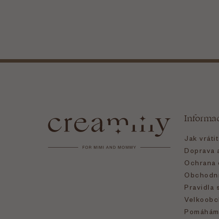
Z
á
Informa
p
Jak vráti
a
Doprava a
Ochrana 
t
Obchodní
Pravidla 
í
Velkoobc
Pomáhám