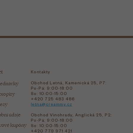
et
Kontakty
Obchod Letná, Kamenická 25, P7:
jednávky
Po-Pá: 9:00-18:00
bropisy
So: 10:00-15:00
+420 725 483 486
resy
letna@creammy.cz
bní údaje
Obchod Vinohrady, Anglická 25, P2:
Po-Pá: 9:00-18:00
evové kupóny
So: 10:00-15:00
+420 779 971 421