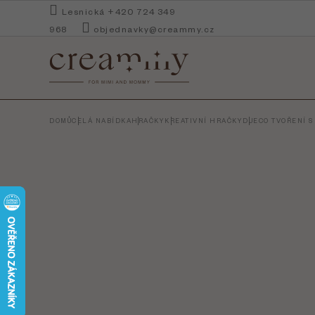
Přejít
Lesnická +420 724 349
na
968
objednavky@creammy.cz
obsah
DOMŮ
CELÁ NABÍDKA
HRAČKY
KREATIVNÍ HRAČKY
DJECO TVOŘENÍ S