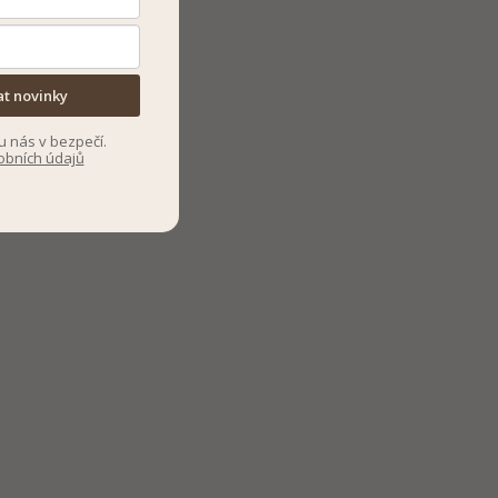
at novinky
u nás v bezpečí.
obních údajů