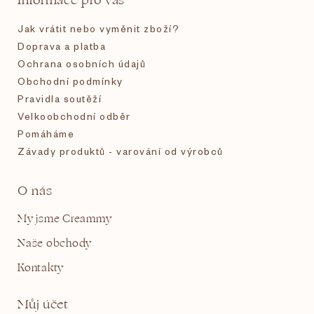
Informace pro vás
í
Jak vrátit nebo vyměnit zboží?
Doprava a platba
Ochrana osobních údajů
Obchodní podmínky
Pravidla soutěží
Velkoobchodní odběr
Pomáháme
Závady produktů - varování od výrobců
O nás
My jsme Creammy
Naše obchody
Kontakty
Můj účet