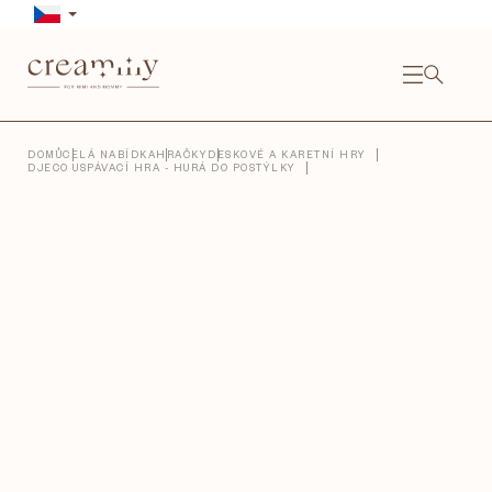
Přejít
na
obsah
NÁKU
KOŠÍ
Close
DOMŮ
CELÁ NABÍDKA
HRAČKY
DESKOVÉ A KARETNÍ HRY
DJECO USPÁVACÍ HRA - HURÁ DO POSTÝLKY