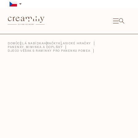
Přejít
na
obsah
NÁKU
KOŠÍ
Close
DOMŮ
CELÁ NABÍDKA
HRAČKY
KLASICKÉ HRAČKY
PANENKY, MIMINKA A DOPLŇKY
DJECO VĚŠÁK S RAMÍNKY PRO PANENKU POMEA