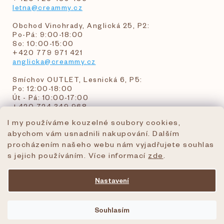
letna@creammy.cz
Obchod Vinohrady, Anglická 25, P2:
Po-Pá: 9:00-18:00
So: 10:00-15:00
+420 779 971 421
anglicka@creammy.cz
Smíchov OUTLET, Lesnická 6, P5:
Po: 12:00-18:00
Út - Pá: 10:00-17:00
+420 724 349 968
I my používáme kouzelné soubory cookies,
abychom vám usnadnili nakupování. Dalším
objednavky@creammy.cz
procházením našeho webu nám vyjadřujete souhlas
tel:+420 724 349 968
s jejich používáním. Více informací
zde
.
Nastavení
Vytvořil Shoptet Premium
Souhlasím
Copyright 2026
creammy.cz
. Všechna práva
vyhrazena.
Upravit nastavení cookies