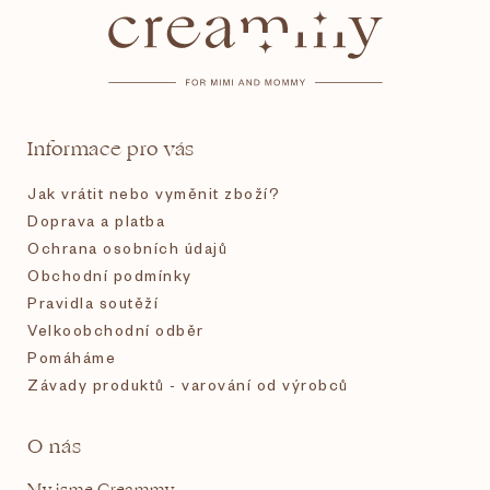
á
p
a
t
Informace pro vás
í
Jak vrátit nebo vyměnit zboží?
Doprava a platba
Ochrana osobních údajů
Obchodní podmínky
Pravidla soutěží
Velkoobchodní odběr
Pomáháme
Závady produktů - varování od výrobců
O nás