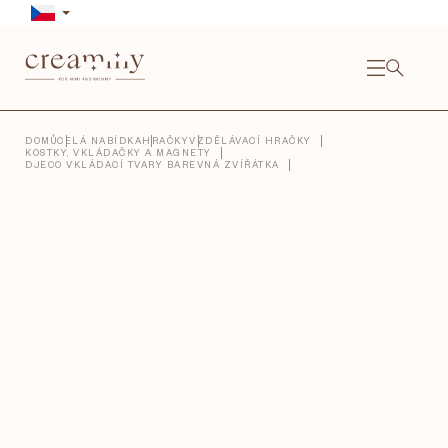
Přejít
na
obsah
NÁKU
KOŠÍ
Close
DOMŮ
CELÁ NABÍDKA
HRAČKY
VZDĚLÁVACÍ HRAČKY
KOSTKY, VKLÁDAČKY A MAGNETY
DJECO VKLÁDACÍ TVARY BAREVNÁ ZVÍŘÁTKA