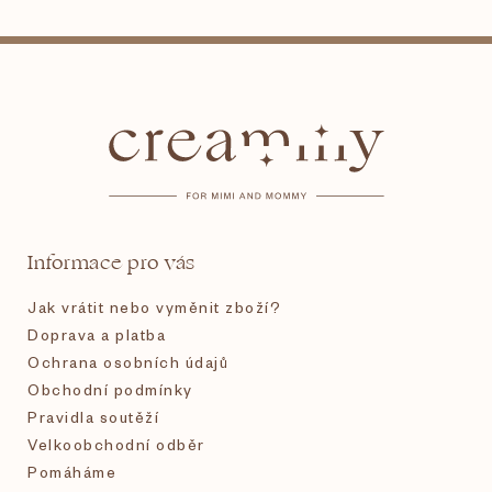
Z
á
p
a
t
Informace pro vás
í
Jak vrátit nebo vyměnit zboží?
Doprava a platba
Ochrana osobních údajů
Obchodní podmínky
Pravidla soutěží
Velkoobchodní odběr
Pomáháme