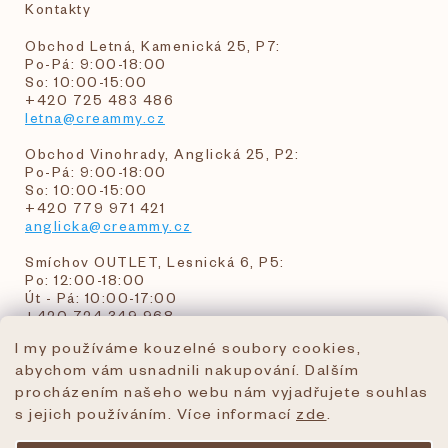
Kontakty
Obchod Letná, Kamenická 25, P7:
Po-Pá: 9:00-18:00
So: 10:00-15:00
+420 725 483 486
letna@creammy.cz
Obchod Vinohrady, Anglická 25, P2:
Po-Pá: 9:00-18:00
So: 10:00-15:00
+420 779 971 421
anglicka@creammy.cz
Smíchov OUTLET, Lesnická 6, P5:
Po: 12:00-18:00
Út - Pá: 10:00-17:00
+420 724 349 968
I my používáme kouzelné soubory cookies,
abychom vám usnadnili nakupování. Dalším
objednavky@creammy.cz
procházením našeho webu nám vyjadřujete souhlas
tel:+420 724 349 968
s jejich používáním. Více informací
zde
.