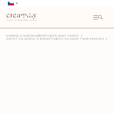
Přejít
na
obsah
NÁKU
KOŠÍ
Close
DOMŮ
CELÁ NABÍDKA
HRAČKY
VZDĚLÁVACÍ HRAČKY
KOSTKY, VKLÁDAČKY A MAGNETY
DJECO VKLÁDÁNÍ TVARŮ KRAVIČKA