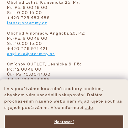
Obchod Letná, Kamenická 25, P7:
Po-Pá: 9:00-18:00
So: 10:00-15:00
+420 725 483 486
letna@creammy.cz
Obchod Vinohrady, Anglická 25, P2:
Po-Pá: 9:00-18:00
So: 10:00-15:00
+420 779 971 421
anglicka@creammy.cz
Smíchov OUTLET, Lesnická 6, P5:
Po: 12:00-18:00
Út - Pá: 10:00-17:00
+420 724 349 968
I my používáme kouzelné soubory cookies,
abychom vám usnadnili nakupování. Dalším
objednavky@creammy.cz
procházením našeho webu nám vyjadřujete souhlas
tel:+420 724 349 968
s jejich používáním. Více informací
zde
.
Nastavení