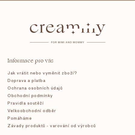
Z
á
p
a
t
Informace pro vás
í
Jak vrátit nebo vyměnit zboží?
Doprava a platba
Ochrana osobních údajů
Obchodní podmínky
Pravidla soutěží
Velkoobchodní odběr
Pomáháme
Závady produktů - varování od výrobců