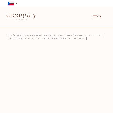
Přejít
na
obsah
NÁKU
KOŠÍ
Close
DOMŮ
CELÁ NABÍDKA
HRAČKY
VZDĚLÁVACÍ HRAČKY
PUZZLE 3-6 LET
DJECO VYHLEDÁVACÍ PUZZLE NOČNÍ MĚSTO - 200 PCS