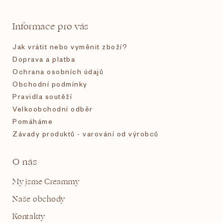
a
t
Informace pro vás
í
Jak vrátit nebo vyměnit zboží?
Doprava a platba
Ochrana osobních údajů
Obchodní podmínky
Pravidla soutěží
Velkoobchodní odběr
Pomáháme
Závady produktů - varování od výrobců
O nás
My jsme Creammy
Naše obchody
Kontakty