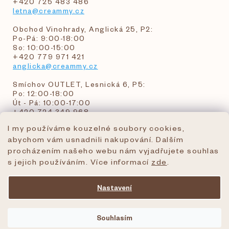
+420 725 483 486
letna@creammy.cz
Obchod Vinohrady, Anglická 25, P2:
Po-Pá: 9:00-18:00
So: 10:00-15:00
+420 779 971 421
anglicka@creammy.cz
Smíchov OUTLET, Lesnická 6, P5:
Po: 12:00-18:00
Út - Pá: 10:00-17:00
+420 724 349 968
I my používáme kouzelné soubory cookies,
abychom vám usnadnili nakupování. Dalším
objednavky@creammy.cz
procházením našeho webu nám vyjadřujete souhlas
tel:+420 724 349 968
s jejich používáním. Více informací
zde
.
Nastavení
Vytvořil Shoptet Premium
Souhlasím
Copyright 2026
creammy.cz
. Všechna práva