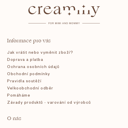
á
p
a
t
Informace pro vás
í
Jak vrátit nebo vyměnit zboží?
Doprava a platba
Ochrana osobních údajů
Obchodní podmínky
Pravidla soutěží
Velkoobchodní odběr
Pomáháme
Závady produktů - varování od výrobců
O nás