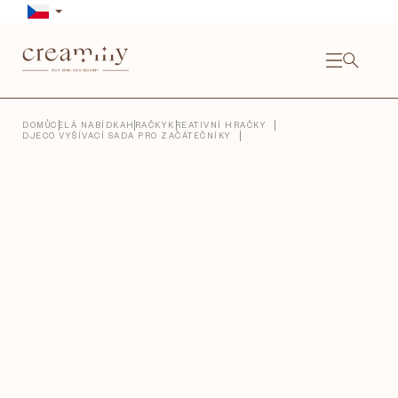
Přejít
na
obsah
NÁKU
KOŠÍ
Close
DOMŮ
CELÁ NABÍDKA
HRAČKY
KREATIVNÍ HRAČKY
DJECO VYŠÍVACÍ SADA PRO ZAČÁTEČNÍKY