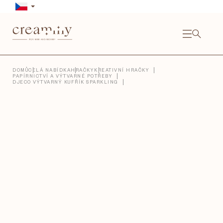
Přejít
na
obsah
NÁKU
KOŠÍ
Close
DOMŮ
CELÁ NABÍDKA
HRAČKY
KREATIVNÍ HRAČKY
PAPÍRNICTVÍ A VÝTVARNÉ POTŘEBY
DJECO VÝTVARNÝ KUFŘÍK SPARKLING