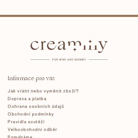
Z
á
p
a
t
Informace pro vás
í
Jak vrátit nebo vyměnit zboží?
Doprava a platba
Ochrana osobních údajů
Obchodní podmínky
Pravidla soutěží
Velkoobchodní odběr
Pomáháme