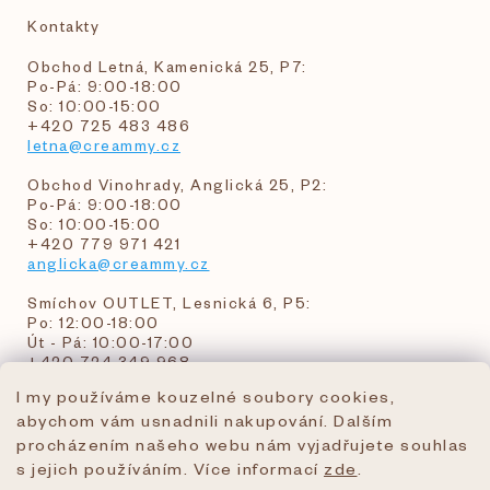
Kontakty
Obchod Letná, Kamenická 25, P7:
Po-Pá: 9:00-18:00
So: 10:00-15:00
+420 725 483 486
letna@creammy.cz
Obchod Vinohrady, Anglická 25, P2:
Po-Pá: 9:00-18:00
So: 10:00-15:00
+420 779 971 421
anglicka@creammy.cz
Smíchov OUTLET, Lesnická 6, P5:
Po: 12:00-18:00
Út - Pá: 10:00-17:00
+420 724 349 968
I my používáme kouzelné soubory cookies,
abychom vám usnadnili nakupování. Dalším
objednavky@creammy.cz
procházením našeho webu nám vyjadřujete souhlas
tel:+420 724 349 968
s jejich používáním. Více informací
zde
.