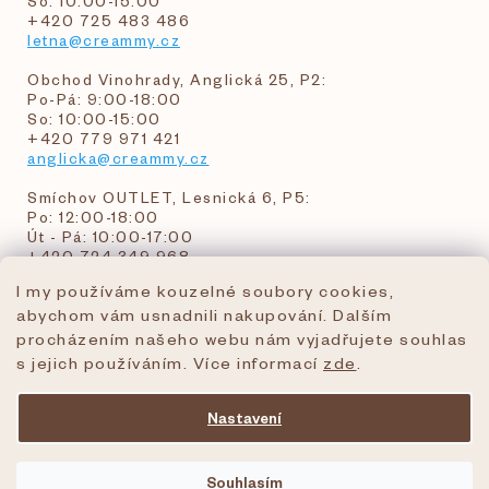
So: 10:00-15:00
+420 725 483 486
letna@creammy.cz
Obchod Vinohrady, Anglická 25, P2:
Po-Pá: 9:00-18:00
So: 10:00-15:00
+420 779 971 421
anglicka@creammy.cz
Smíchov OUTLET, Lesnická 6, P5:
Po: 12:00-18:00
Út - Pá: 10:00-17:00
+420 724 349 968
I my používáme kouzelné soubory cookies,
abychom vám usnadnili nakupování. Dalším
objednavky@creammy.cz
procházením našeho webu nám vyjadřujete souhlas
tel:+420 724 349 968
s jejich používáním. Více informací
zde
.
Nastavení
Vytvořil Shoptet Premium
Souhlasím