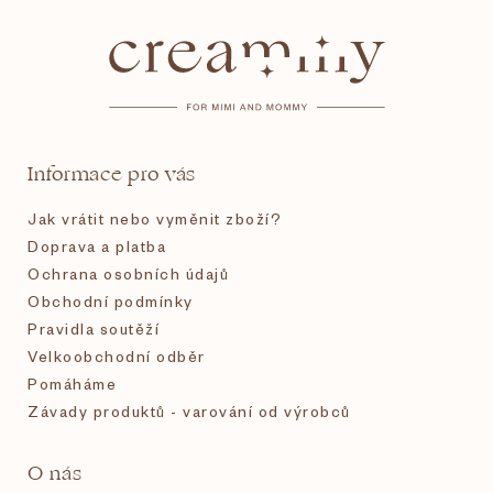
á
p
a
t
Informace pro vás
í
Jak vrátit nebo vyměnit zboží?
Doprava a platba
Ochrana osobních údajů
Obchodní podmínky
Pravidla soutěží
Velkoobchodní odběr
Pomáháme
Závady produktů - varování od výrobců
O nás