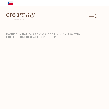
Přejít
na
obsah
NÁKU
KOŠÍ
Close
DOMŮ
CELÁ NABÍDKA
ŽENY
OBLEČENÍ
MIKINY A SVETRY
EMILE ET IDA MIKINA TERRY - CREME