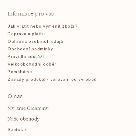
t
Informace pro vás
í
Jak vrátit nebo vyměnit zboží?
Doprava a platba
Ochrana osobních údajů
Obchodní podmínky
Pravidla soutěží
Velkoobchodní odběr
Pomáháme
Závady produktů - varování od výrobců
O nás
My jsme Creammy
Naše obchody
Kontakty