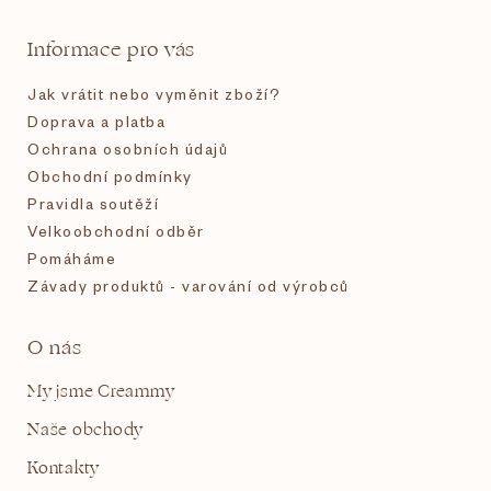
t
Informace pro vás
í
Jak vrátit nebo vyměnit zboží?
Doprava a platba
Ochrana osobních údajů
Obchodní podmínky
Pravidla soutěží
Velkoobchodní odběr
Pomáháme
Závady produktů - varování od výrobců
O nás
My jsme Creammy
Naše obchody
Kontakty