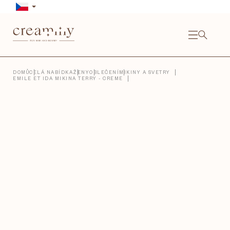
Přejít
na
obsah
NÁKU
KOŠÍ
Close
DOMŮ
CELÁ NABÍDKA
ŽENY
OBLEČENÍ
MIKINY A SVETRY
EMILE ET IDA MIKINA TERRY - CREME