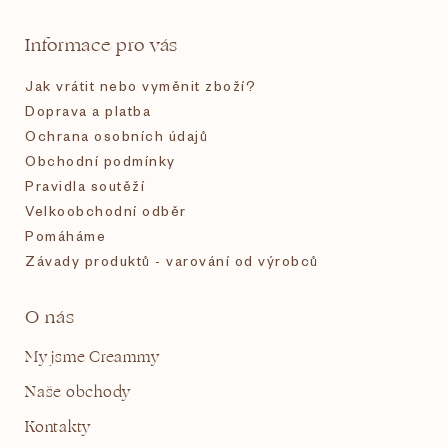
t
Informace pro vás
í
Jak vrátit nebo vyměnit zboží?
Doprava a platba
Ochrana osobních údajů
Obchodní podmínky
Pravidla soutěží
Velkoobchodní odběr
Pomáháme
Závady produktů - varování od výrobců
O nás
My jsme Creammy
Naše obchody
Kontakty