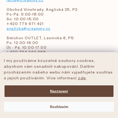
Obchod Vinohrady, Anglická 25, P2:
Po-Pá: 9:00-18:00
So: 10:00-15:00
+420 779 971 421
anglicka@creammy.cz
Smíchov OUTLET, Lesnická 6, P5:
Po: 12:00-18:00
Út - Pá: 10:00-17:00
+420 724 349 968
I my používáme kouzelné soubory cookies,
abychom vám usnadnili nakupování. Dalším
objednavky@creammy.cz
procházením našeho webu nám vyjadřujete souhlas
tel:+420 724 349 968
s jejich používáním. Více informací
zde
.
Nastavení
Vytvořil Shoptet Premium
Souhlasím
Copyright 2026
creammy.cz
. Všechna práva
vyhrazena.
Upravit nastavení cookies