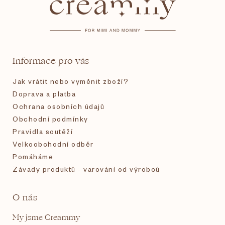
p
a
t
Informace pro vás
í
Jak vrátit nebo vyměnit zboží?
Doprava a platba
Ochrana osobních údajů
Obchodní podmínky
Pravidla soutěží
Velkoobchodní odběr
Pomáháme
Závady produktů - varování od výrobců
O nás
My jsme Creammy