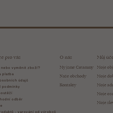
ce pro vás
O nás
Můj úč
My jsme Creammy
Moje ob
t nebo vyměnit zboží?
 platba
Naše obchody
Moje do
osobních údajů
Kontakty
Moje ad
 podmínky
soutěží
Moje oso
hodní odběr
Moje sl
e
roduktů - varování od výrobců