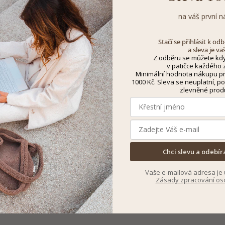
na váš první n
Stačí se přihlásit k o
a sleva je va
Z odběru se můžete kdy
v patičce každého z
Minimální hodnota nákupu pro
1000 Kč. Sleva se neuplatní, po
zlevněné prod
Chci slevu a odebír
Vaše e-mailová adresa je 
Zásady zpracování os