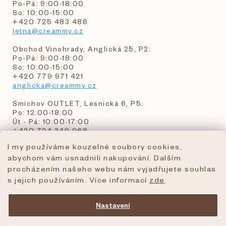
Po-Pá: 9:00-18:00
So: 10:00-15:00
+420 725 483 486
letna@creammy.cz
Obchod Vinohrady, Anglická 25, P2:
Po-Pá: 9:00-18:00
So: 10:00-15:00
+420 779 971 421
anglicka@creammy.cz
Smíchov OUTLET, Lesnická 6, P5:
Po: 12:00-18:00
Út - Pá: 10:00-17:00
+420 724 349 968
I my používáme kouzelné soubory cookies,
abychom vám usnadnili nakupování. Dalším
objednavky@creammy.cz
procházením našeho webu nám vyjadřujete souhlas
tel:+420 724 349 968
s jejich používáním. Více informací
zde
.
Nastavení