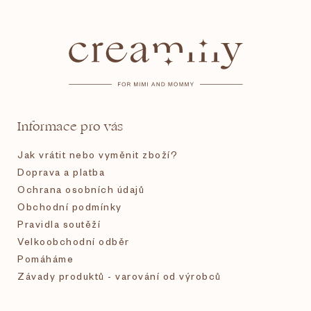
Z
á
p
a
t
Informace pro vás
í
Jak vrátit nebo vyměnit zboží?
Doprava a platba
Ochrana osobních údajů
Obchodní podmínky
Pravidla soutěží
Velkoobchodní odběr
Pomáháme
Závady produktů - varování od výrobců