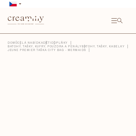
Přejít
na
obsah
NÁKU
KOŠÍ
Close
DOMŮ
CELÁ NABÍDKA
DĚTI
DOPLŇKY
BATOHY, TAŠKY, KUFRY, POUZDRA A PENÁLY
BATOHY, TAŠKY, KABELKY
JEUNE PREMIER TAŠKA CITY BAG - MERMAIDS