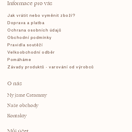
t
Informace pro vás
í
Jak vrátit nebo vyměnit zboží?
Doprava a platba
Ochrana osobních údajů
Obchodní podmínky
Pravidla soutěží
Velkoobchodní odběr
Pomáháme
Závady produktů - varování od výrobců
O nás
My jsme Creammy
Naše obchody
Kontakty
Můj účet