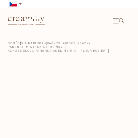
Přejít
na
obsah
NÁKU
KOŠÍ
Close
DOMŮ
CELÁ NABÍDKA
HRAČKY
KLASICKÉ HRAČKY
PANENKY, MIMINKA A DOPLŇKY
KONGES SLOJD PANENKA ADELINE MINI- FLEUR ROSIER