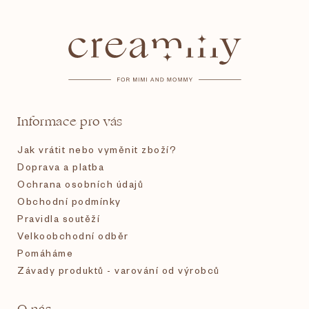
á
p
a
t
Informace pro vás
í
Jak vrátit nebo vyměnit zboží?
Doprava a platba
Ochrana osobních údajů
Obchodní podmínky
Pravidla soutěží
Velkoobchodní odběr
Pomáháme
Závady produktů - varování od výrobců