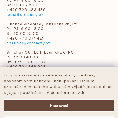
Po-Pá: 9:00-18:00
So: 10:00-15:00
+420 725 483 486
letna@creammy.cz
Obchod Vinohrady, Anglická 25, P2:
Po-Pá: 9:00-18:00
So: 10:00-15:00
+420 779 971 421
anglicka@creammy.cz
Smíchov OUTLET, Lesnická 6, P5:
Po: 12:00-18:00
Út - Pá: 10:00-17:00
+420 724 349 968
I my používáme kouzelné soubory cookies,
abychom vám usnadnili nakupování. Dalším
objednavky@creammy.cz
procházením našeho webu nám vyjadřujete souhlas
tel:+420 724 349 968
s jejich používáním. Více informací
zde
.
Nastavení
Vytvořil Shoptet Premium