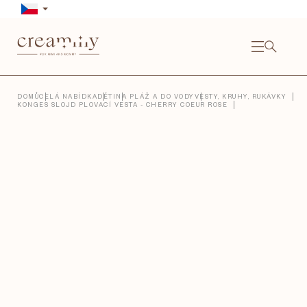
Přejít
na
obsah
NÁKU
KOŠÍ
Close
DOMŮ
CELÁ NABÍDKA
DĚTI
NA PLÁŽ A DO VODY
VESTY, KRUHY, RUKÁVKY
KONGES SLOJD PLOVACÍ VESTA - CHERRY COEUR ROSE