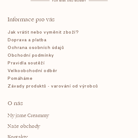
a
t
Informace pro vás
í
Jak vrátit nebo vyměnit zboží?
Doprava a platba
Ochrana osobních údajů
Obchodní podmínky
Pravidla soutěží
Velkoobchodní odběr
Pomáháme
Závady produktů - varování od výrobců
O nás
My jsme Creammy
Naše obchody
Kontakty