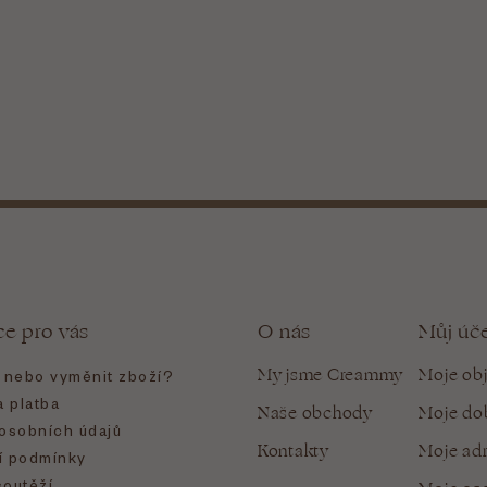
ce pro vás
O nás
Můj úč
My jsme Creammy
Moje ob
t nebo vyměnit zboží?
 platba
Naše obchody
Moje do
osobních údajů
Kontakty
Moje ad
 podmínky
soutěží