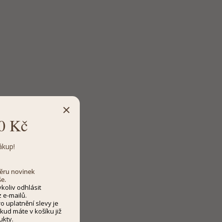
0 Kč
ákup!
dběru novinek
še.
koliv odhlásit
 e-mailů.
 uplatnění slevy je
kud máte v košíku již
ukty.