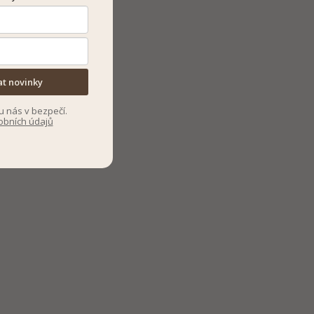
at novinky
u nás v bezpečí.
obních údajů