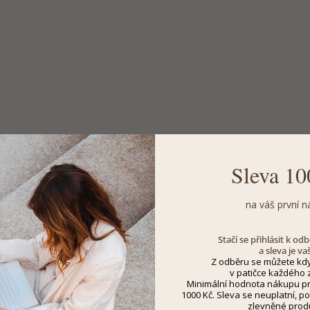
Sleva 10
na váš první n
Stačí se přihlásit k o
a sleva je va
Z odběru se můžete kdy
v patičce každého z
Minimální hodnota nákupu pro
1000 Kč. Sleva se neuplatní, po
zlevněné prod