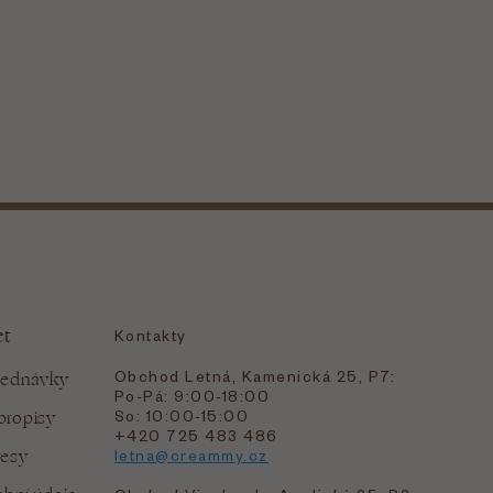
et
Kontakty
Obchod Letná, Kamenická 25, P7:
jednávky
Po-Pá: 9:00-18:00
bropisy
So: 10:00-15:00
+420 725 483 486
resy
letna@creammy.cz