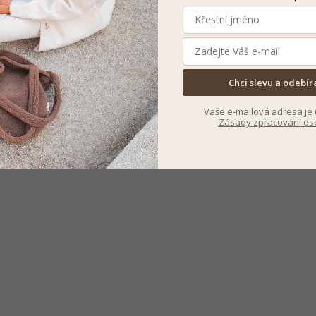
Chci slevu a odebír
Vaše e-mailová adresa je 
Zásady zpracování os