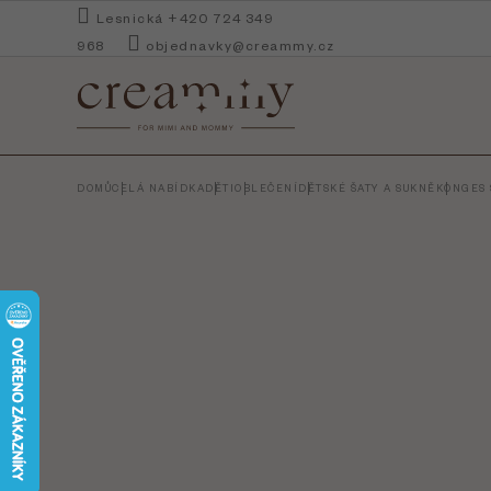
Přejít
Lesnická +420 724 349
na
968
objednavky@creammy.cz
obsah
DOMŮ
CELÁ NABÍDKA
DĚTI
OBLEČENÍ
DĚTSKÉ ŠATY A SUKNĚ
KONGES 