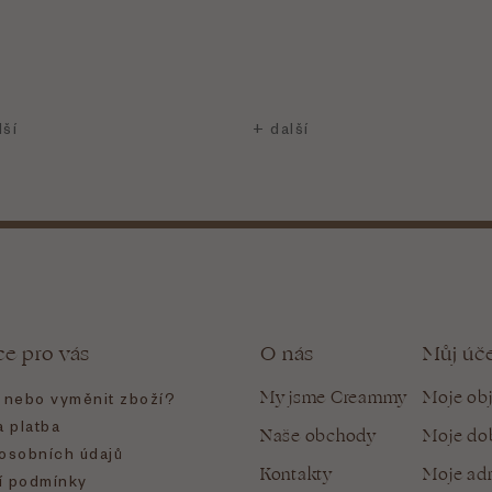
ce pro vás
O nás
Můj úč
My jsme Creammy
Moje ob
t nebo vyměnit zboží?
 platba
Naše obchody
Moje do
osobních údajů
Kontakty
Moje ad
 podmínky