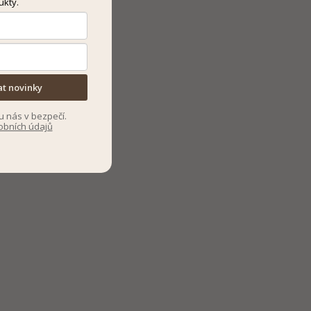
ukty.
at novinky
u nás v bezpečí.
obních údajů