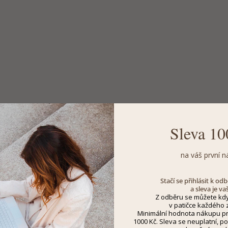
Sleva 10
na váš první n
Stačí se přihlásit k o
a sleva je va
Z odběru se můžete kdy
v patičce každého z
Minimální hodnota nákupu pro
1000 Kč. Sleva se neuplatní, po