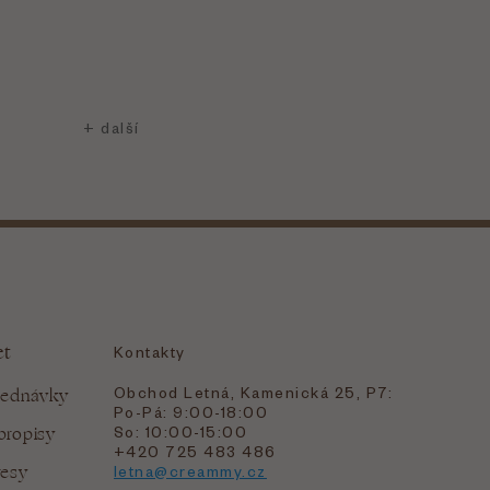
et
Kontakty
Obchod Letná, Kamenická 25, P7:
jednávky
Po-Pá: 9:00-18:00
bropisy
So: 10:00-15:00
+420 725 483 486
resy
letna@creammy.cz