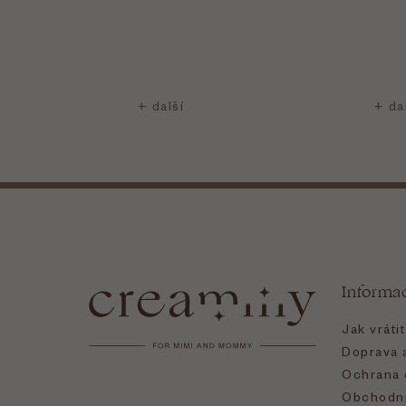
Z
á
Informa
p
Jak vráti
a
Doprava a
Ochrana 
Obchodní