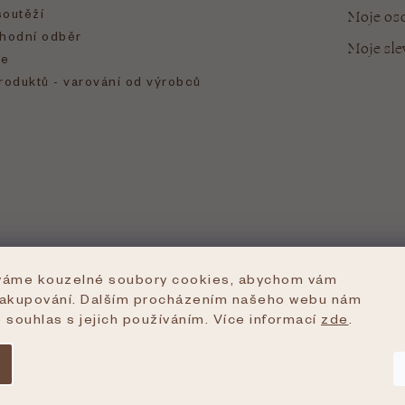
soutěží
Moje oso
hodní odběr
Moje sl
e
roduktů - varování od výrobců
íváme kouzelné soubory cookies, abychom vám
nakupování. Dalším procházením našeho webu nám
e souhlas s jejich používáním. Více informací
zde
.
azena.
Upravit nastavení cookies