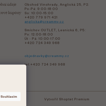
bní údaje
Obchod Vinohrady, Anglická 25, P2:
Po-Pá: 9:00-18:00
evové kupóny
So: 10:00-15:00
+420 779 971 421
anglicka@creammy.cz
Smíchov OUTLET, Lesnická 6, P5:
Po: 12:00-18:00
Út - Pá: 10:00-17:00
+420 724 349 968
objednavky@creammy.cz
tel:+420 724 349 968
Souhlasím
Vytvořil Shoptet Premium