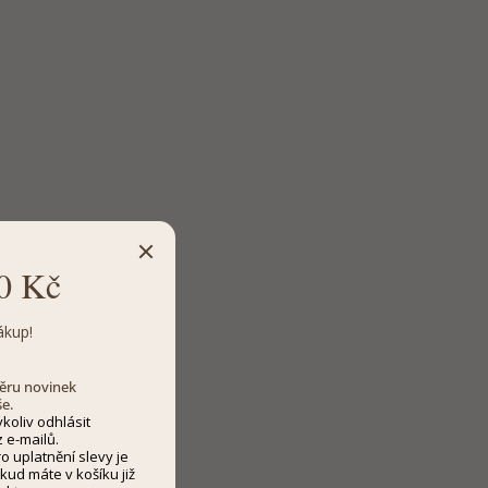
0 Kč
ákup!
dběru novinek
še.
koliv odhlásit
 e-mailů.
 uplatnění slevy je
kud máte v košíku již