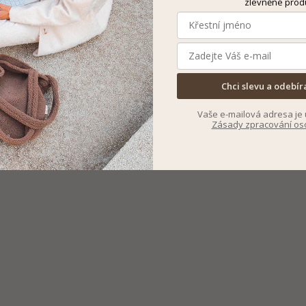
zlevněné prod
Chci slevu a odebír
Vaše e-mailová adresa je 
Zásady zpracování os