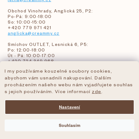
Obchod Vinohrady, Anglická 25, P2:
Po-Pá: 9:00-18:00
So: 10:00-15:00
+420 779 971 421
anglicka@creammy.cz
Smíchov OUTLET, Lesnická 6, P5:
Po: 12:00-18:00
Út - Pá: 10:00-17:00
+420 724 349 968
I my používáme kouzelné soubory cookies,
abychom vám usnadnili nakupování. Dalším
objednavky@creammy.cz
procházením našeho webu nám vyjadřujete souhlas
tel:+420 724 349 968
s jejich používáním. Více informací
zde
.
Nastavení
Vytvořil Shoptet Premium
Souhlasím
Copyright 2026
creammy.cz
. Všechna práva
vyhrazena.
Upravit nastavení cookies