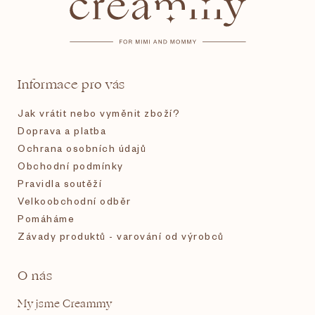
p
a
t
Informace pro vás
í
Jak vrátit nebo vyměnit zboží?
Doprava a platba
Ochrana osobních údajů
Obchodní podmínky
Pravidla soutěží
Velkoobchodní odběr
Pomáháme
Závady produktů - varování od výrobců
O nás
My jsme Creammy