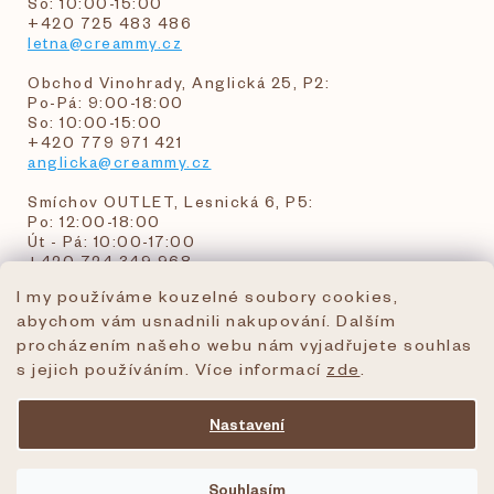
So: 10:00-15:00
+420 725 483 486
letna@creammy.cz
Obchod Vinohrady, Anglická 25, P2:
Po-Pá: 9:00-18:00
So: 10:00-15:00
+420 779 971 421
anglicka@creammy.cz
Smíchov OUTLET, Lesnická 6, P5:
Po: 12:00-18:00
Út - Pá: 10:00-17:00
+420 724 349 968
I my používáme kouzelné soubory cookies,
abychom vám usnadnili nakupování. Dalším
objednavky@creammy.cz
procházením našeho webu nám vyjadřujete souhlas
tel:+420 724 349 968
s jejich používáním. Více informací
zde
.
Nastavení
Vytvořil Shoptet Premium
Souhlasím