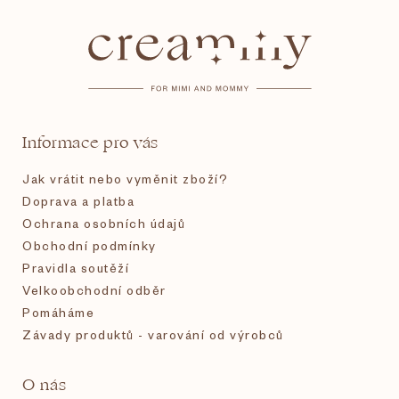
á
p
a
t
Informace pro vás
í
Jak vrátit nebo vyměnit zboží?
Doprava a platba
Ochrana osobních údajů
Obchodní podmínky
Pravidla soutěží
Velkoobchodní odběr
Pomáháme
Závady produktů - varování od výrobců
O nás