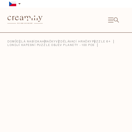
Přejít
na
obsah
NÁKU
KOŠÍ
Close
DOMŮ
CELÁ NABÍDKA
HRAČKY
VZDĚLÁVACÍ HRAČKY
PUZZLE 6+
LONDJI KAPESNÍ PUZZLE OBJEV PLANETY - 100 PCS