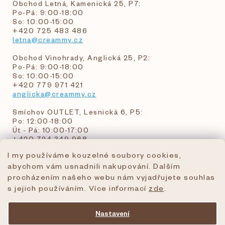
Obchod Letná, Kamenická 25, P7:
Po-Pá: 9:00-18:00
So: 10:00-15:00
+420 725 483 486
letna@creammy.cz
Obchod Vinohrady, Anglická 25, P2:
Po-Pá: 9:00-18:00
So: 10:00-15:00
+420 779 971 421
anglicka@creammy.cz
Smíchov OUTLET, Lesnická 6, P5:
Po: 12:00-18:00
Út - Pá: 10:00-17:00
+420 724 349 968
I my používáme kouzelné soubory cookies,
abychom vám usnadnili nakupování. Dalším
objednavky@creammy.cz
procházením našeho webu nám vyjadřujete souhlas
tel:+420 724 349 968
s jejich používáním. Více informací
zde
.
Nastavení