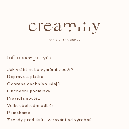
Z
á
p
a
t
Informace pro vás
í
Jak vrátit nebo vyměnit zboží?
Doprava a platba
Ochrana osobních údajů
Obchodní podmínky
Pravidla soutěží
Velkoobchodní odběr
Pomáháme
Závady produktů - varování od výrobců