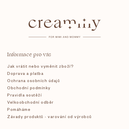
Z
á
p
a
t
Informace pro vás
í
Jak vrátit nebo vyměnit zboží?
Doprava a platba
Ochrana osobních údajů
Obchodní podmínky
Pravidla soutěží
Velkoobchodní odběr
Pomáháme
Závady produktů - varování od výrobců