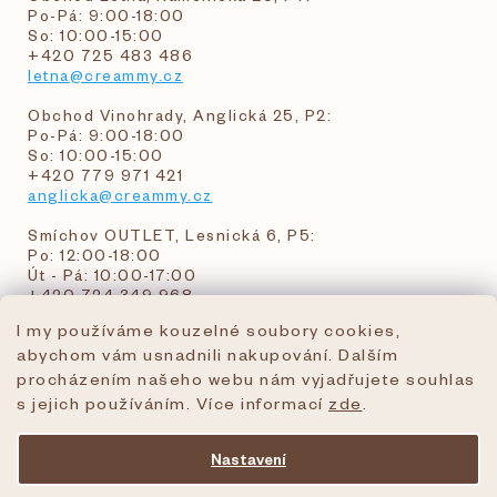
Po-Pá: 9:00-18:00
So: 10:00-15:00
+420 725 483 486
letna@creammy.cz
Obchod Vinohrady, Anglická 25, P2:
Po-Pá: 9:00-18:00
So: 10:00-15:00
+420 779 971 421
anglicka@creammy.cz
Smíchov OUTLET, Lesnická 6, P5:
Po: 12:00-18:00
Út - Pá: 10:00-17:00
+420 724 349 968
I my používáme kouzelné soubory cookies,
abychom vám usnadnili nakupování. Dalším
objednavky@creammy.cz
procházením našeho webu nám vyjadřujete souhlas
tel:+420 724 349 968
s jejich používáním. Více informací
zde
.
Nastavení