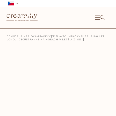
Přejít
na
obsah
NÁKU
KOŠÍ
Close
DOMŮ
CELÁ NABÍDKA
HRAČKY
VZDĚLÁVACÍ HRAČKY
PUZZLE 3-6 LET
LONDJI OBOUSTRANNÉ NA HORÁCH V LÉTĚ A ZIMĚ