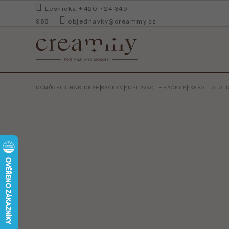
Přejít
Lesnická +420 724 349
na
968
objednavky@creammy.cz
obsah
DOMŮ
CELÁ NABÍDKA
HRAČKY
VZDĚLÁVACÍ HRAČKY
PEXESO, LOTO,