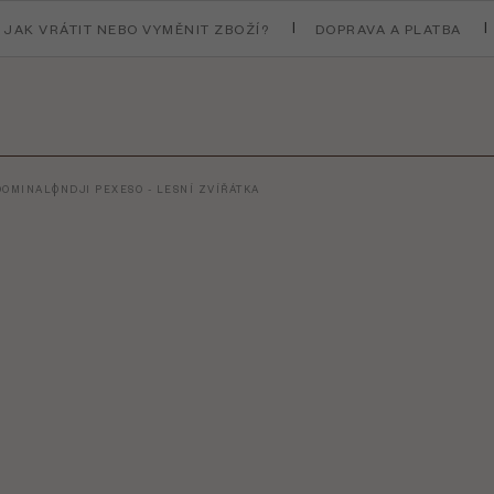
JAK VRÁTIT NEBO VYMĚNIT ZBOŽÍ?
DOPRAVA A PLATBA
 DOMINA
LONDJI PEXESO - LESNÍ ZVÍŘÁTKA