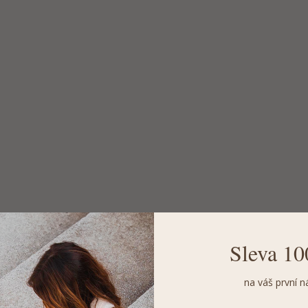
Sleva 10
na váš první n