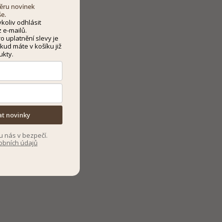
dběru novinek
še.
koliv odhlásit
 e-mailů.
 uplatnění slevy je
kud máte v košíku již
ukty.
at novinky
u nás v bezpečí.
obních údajů