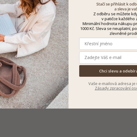
Stačí se přihlásit k o
a sleva je va
Z odběru se můžete kdy
v patičce každého z
Minimální hodnota nákupu pro
1000 Kč. Sleva se neuplatní, po
zlevněné prod
Chci slevu a odebír
Vaše e-mailová adresa je 
Zásady zpracování os