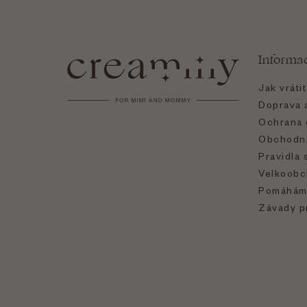
á
Informa
p
Jak vráti
a
Doprava a
Ochrana 
t
Obchodní
Pravidla 
í
Velkoobc
Pomáhám
Závady p