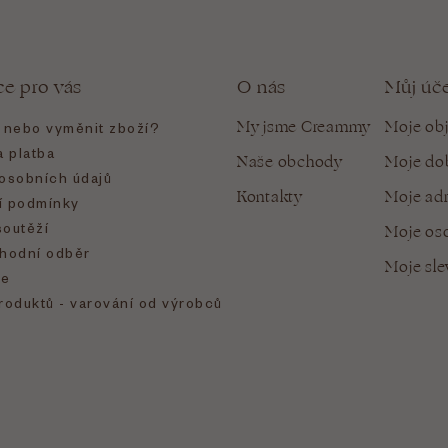
ce pro vás
O nás
Můj úč
My jsme Creammy
Moje ob
t nebo vyměnit zboží?
 platba
Naše obchody
Moje do
osobních údajů
Kontakty
Moje ad
 podmínky
soutěží
Moje oso
hodní odběr
Moje sl
e
roduktů - varování od výrobců